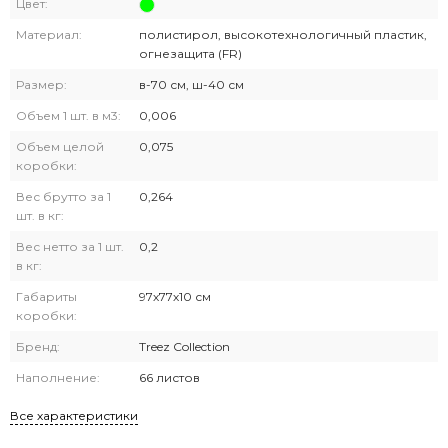
Цвет:
Материал:
полистирол, высокотехнологичный пластик,
огнезащита (FR)
Размер:
в-70 см, ш-40 см
Объем 1 шт. в м3:
0,006
Объем целой
0,075
коробки:
Вес брутто за 1
0,264
шт. в кг:
Вес нетто за 1 шт.
0,2
в кг:
Габариты
97х77х10 см
коробки:
Бренд:
Treez Collection
Наполнение:
66 листов
Все характеристики