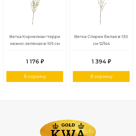
Ветка Корнелиан Черри
Ветка Спиреи белая в-130
нежно-зелёная в-105 см
см 12/144
12/168
1 176
1 394
₽
₽
В корзину
В корзину