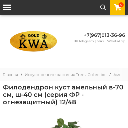
0
+7(967)013-36-96
📲 Telegram | MAX | WhatsApp
Главная
/
Искусственные растения Treez Collection
/
Ампель
Филодендрон куст амельный в-70
см, ш-40 см (серия ФР -
огнезащитный) 12/48