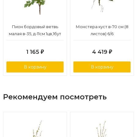
Пион бордовый ветвь
Монстера куст в-70 см (8
малая в-35, д-11см 1цв,1бут
листов) 6/6
12/48
1 165
4 419
₽
₽
В корзину
В корзину
Рекомендуем посмотреть