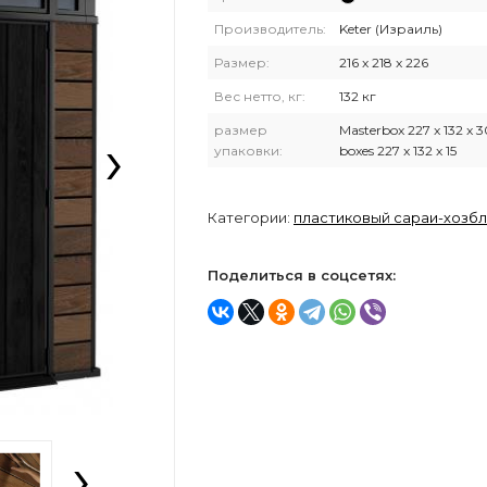
Производитель:
Keter (Израиль)
Размер:
216 x 218 x 226
Вес нетто, кг:
132 кг
›
размер
Masterbox 227 x 132 x 30
упаковки:
boxes 227 x 132 x 15
Категории:
пластиковый сараи-хозб
Поделиться в соцсетях:
›