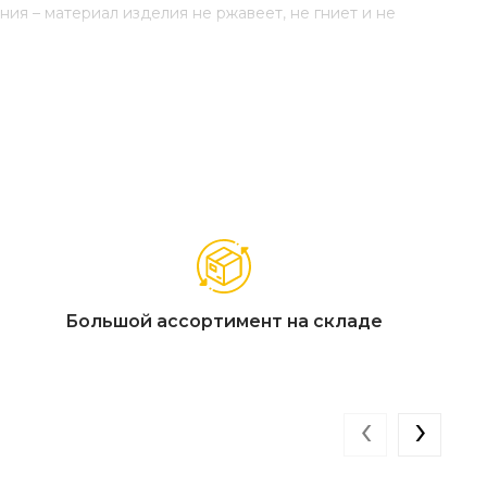
ия – материал изделия не ржавеет, не гниет и не
Большой ассортимент на складе
‹
›