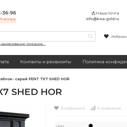
3-36-96
📩 Наша почта
info@kwa-gold.ru
 WhatsApp
Избран
, наименованию, описанию ...
лата
Контакты и реквизиты
Политика конфиде
зблок- сарай PENT 7X7 SHED HOR
7X7 SHED HOR
В избранное
К сравнению
Цвет: