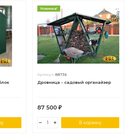
Новинка!
Артикул:
88736
блок
Дровница - садовый органайзер
87 500
₽
ну
В корзину