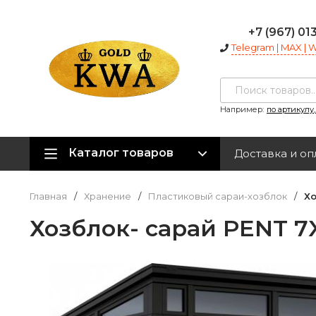
+7 (967) 01
Telegram | MAX |
Например:
по артикулу
Каталог товаров
Доставка и оп
Главная
/
Хранение
/
Пластиковый сараи-хозблок
/
Хо
Хозблок- сарай PENT 