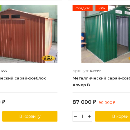
Скидка!
-3%
7683
Артикул:
105685
еский сарай-хозблок
Металлический сарай-хоз
Арчер B
0
87 000
₽
₽
90 000
₽
В корзину
В корзи