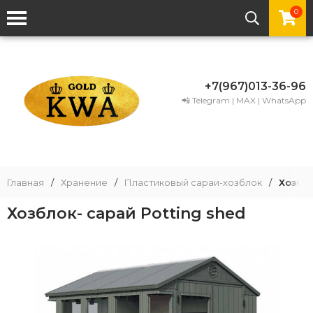
0
+7(967)013-36-96
📲 Telegram | MAX | WhatsApp
Главная
/
Хранение
/
Пластиковый сараи-хозблок
/
Хозбло
Хозблок- сарай Potting shed