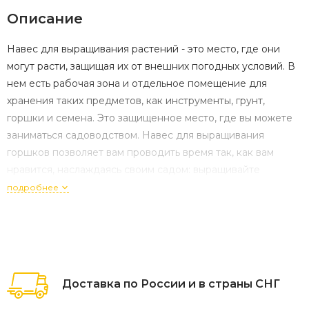
Описание
Навес для выращивания растений - это место, где они
могут расти, защищая их от внешних погодных условий. В
нем есть рабочая зона и отдельное помещение для
хранения таких предметов, как инструменты, грунт,
горшки и семена. Это защищенное место, где вы можете
заниматься садоводством. Навес для выращивания
горшков позволяет вам проводить время так, как вам
нравится, наслаждаясь своим садом: выращивайте
разнообразные растения или готовьте их самостоятельно.
подробнее
Доставка по России и в страны СНГ