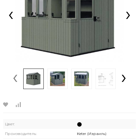
‹
›
‹
›
Цвет:
Производитель:
Keter (Израиль)