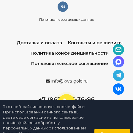
Политика персональных данных
Доставка и оплата
Контакты и реквизиты
Политика конфиденциальности
Пользовательское соглашение
info@kwa-gold.ru
+7 (967) 013-36-96
Этот веб-сайт использует cookie-файлы.
При использовании данного сайта вы
даете свое согласие на использование
cookie-файлов и обработку
персональных данных с использованием
0