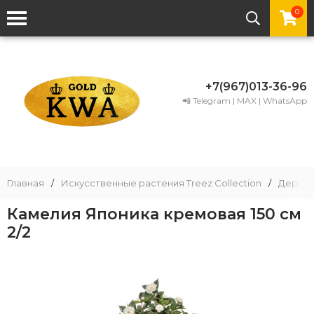
0
+7(967)013-36-96
📲 Telegram | MAX | WhatsApp
Главная
/
Искусственные растения Treez Collection
/
Деревь
Камелия Японика кремовая 150 см
2/2