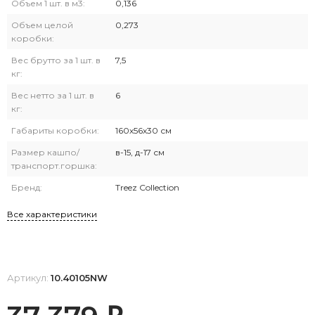
Объем 1 шт. в м3:
0,136
Объем целой
0,273
коробки:
Вес брутто за 1 шт. в
7,5
кг:
Вес нетто за 1 шт. в
6
кг:
Габариты коробки:
160х56х30 см
Размер кашпо/
в-15, д-17 см
транспорт.горшка:
Бренд:
Treez Collection
Все характеристики
Артикул:
10.40105NW