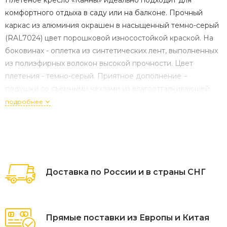
комфортного отдыха в саду или на балконе. Прочный
каркас из алюминия окрашен в насыщенный темно-серый
(RAL7024) цвет порошковой износостойкой краской. На
боковинах - оплетка из синтетических лент, выполненных
из полиэфирных волокон высокой прочности. Цвет
плетения - темно-серый. Приятное дополнение −
подушки со съёмными чехлами из влагоотталкивающей
ткани, устойчивой к ультрафиолетовым лучам и
подробнее
неблагоприятным атмосферным воздействиям. Размеры
пле
Доставка по России и в страны СНГ
Прямые поставки из Европы и Китая