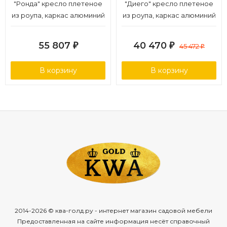
"Ронда" кресло плетеное
"Диего" кресло плетеное
из роупа, каркас алюминий
из роупа, каркас алюминий
темно-серый (RAL7024)
темно-серый (RAL7024)
муар, роуп серый 40 мм
муар, роуп темно-серый
55 807
40 470
₽
₽
45 472
₽
tex, ткань темно-серая 027
круглый, ткань темно-
серая 027
В корзину
В корзину
2014-2026 © ква-голд.ру - интернет магазин садовой мебели
Предоставленная на сайте информация несёт справочный