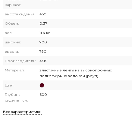
каркаса:
высота сиденья:
450
Объем:
0,37
вес:
11.4 кг
ширина:
700
высота:
790
Производитель:
4SIS
Материал:
эластичные ленты из высокопрочных
полиэфирных волокон (роуп)
Цвет:
Глубина
600
сиденья, см:
Все характеристики