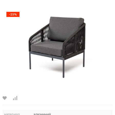
-25%
материал
алюминий