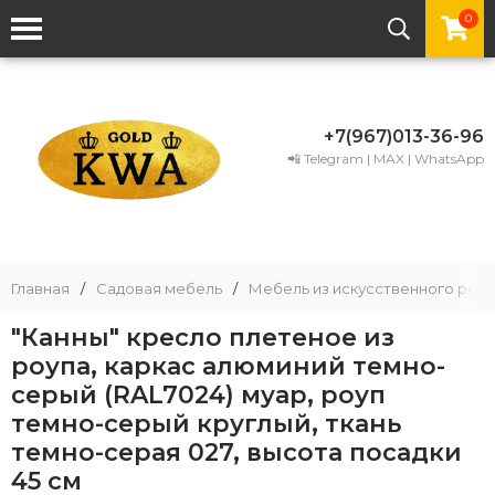
0
+7(967)013-36-96
📲 Telegram | MAX | WhatsApp
Главная
/
Садовая мебель
/
Мебель из искусственного рота
"Канны" кресло плетеное из
роупа, каркас алюминий темно-
серый (RAL7024) муар, роуп
темно-серый круглый, ткань
темно-серая 027, высота посадки
45 см