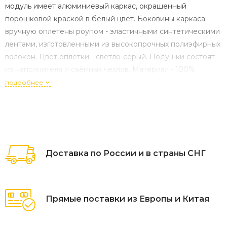
модуль имеет алюминиевый каркас, окрашенный
порошковой краской в белый цвет. Боковины каркаса
вручную оплетены роупом - эластичными синтетическими
лентами, изготовленными из высокопрочных полиэфирных
волокон. Цвет оплетки - светло-серый. Подушки состоят
из наполнителя и съёмных чехлов. Материал - 100%
полиэстер, плотностью 300гр/м2. Размер модуля:
подробнее
850×850×750 мм.
Доставка по России и в страны СНГ
Прямые поставки из Европы и Китая