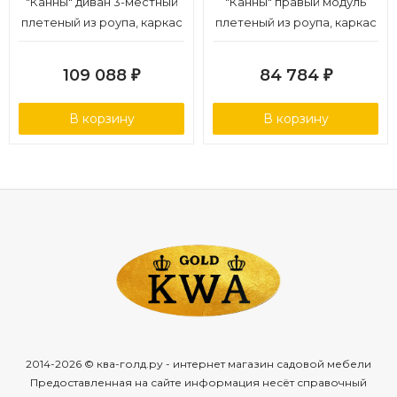
"Канны" диван 3-местный
"Канны" правый модуль
плетеный из роупа, каркас
плетеный из роупа, каркас
алюминий белый муар,
алюминий белый муар,
роуп светло-серый
роуп светло-серый
109 088
84 784
₽
₽
круглый, ткань темно-
круглый, ткань светло-
серая 027
серая
В корзину
В корзину
2014-2026 © ква-голд.ру - интернет магазин садовой мебели
Предоставленная на сайте информация несёт справочный