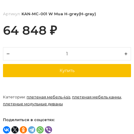
Артикул:
KAN-MС-001 W Mua H-grey(H-gray)
64 848
₽
Купить
Категории:
плетеная мебель 4sis
,
плетеная мебель канны
,
плетеные модульные диваны
Поделиться в соцсетях: