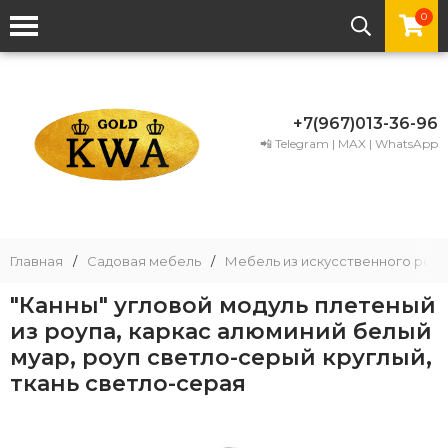
0
+7(967)013-36-96
📲 Telegram | MAX | WhatsApp
Главная
/
Садовая мебель
/
Мебель из искусственного рота
"Канны" угловой модуль плетеный
из роупа, каркас алюминий белый
муар, роуп светло-серый круглый,
ткань светло-серая