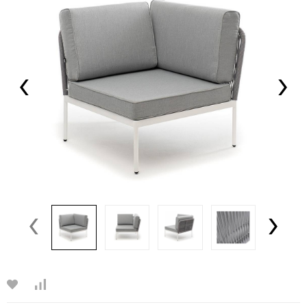
‹
›
‹
›