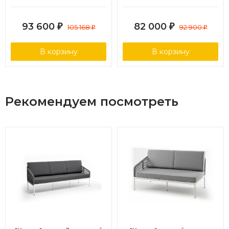
основание дуб, роуп
трехместный, цвет
коричневый круглый, ткань
бронзовый
93 600
82 000
₽
105 168
₽
92 900
₽
₽
бежевая 15052
В корзину
В корзину
Рекомендуем посмотреть