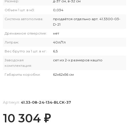
Размер:
д-37 см, в-32 см
Объем 1 шт. в м3:
0,034
Система автополива:
продаётся отдельно арт. 41.3300-03-
D-21
Дренажное отверстие:
нет
Литраж:
40л/7л
Вес брутто за 1 шт. в кг:
6,5
Заводская
сет из 2-х размеров кашпо
комплектация:
Габариты коробки:
62х62х56 см
Артикул:
41.33-08-24-134-BLCK-37
10 304
₽