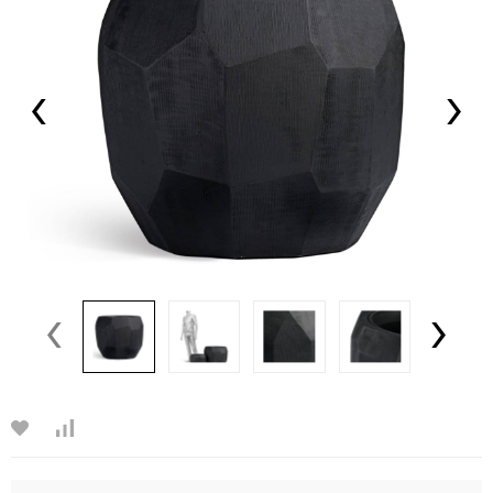
‹
›
‹
›