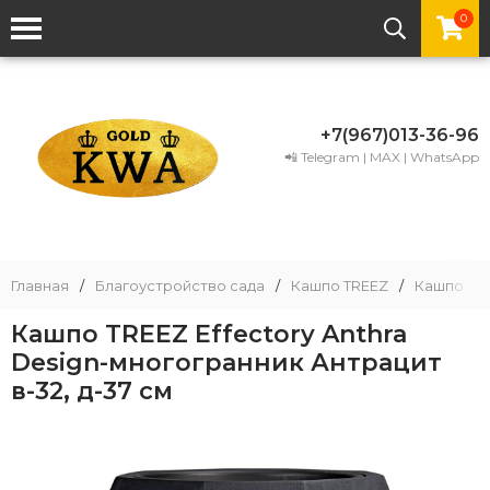
0
+7(967)013-36-96
📲 Telegram | MAX | WhatsApp
Главная
/
Благоустройство сада
/
Кашпо TREEZ
/
Кашпо TRE
Кашпо TREEZ Effectory Anthra
Design-многогранник Антрацит
в-32, д-37 см