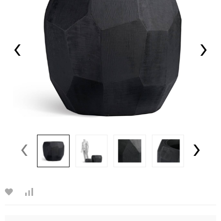
‹
›
‹
›