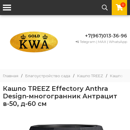
0
+7(967)013-36-96
📲 Telegram | MAX | WhatsApp
Главная
/
Благоустройство сада
/
Кашпо TREEZ
/
Кашпо TRE
Кашпо TREEZ Effectory Anthra
Design-многогранник Антрацит
в-50, д-60 см