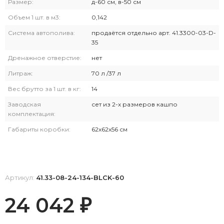
Размер:
д-60 см, в-50 см
Объем 1 шт. в м3:
0,142
Система автополива:
продаётся отдельно арт. 41.3300-03-D-
35
Дренажное отверстие:
нет
Литраж:
70 л /37 л
Вес брутто за 1 шт. в кг:
14
Заводская
сет из 2-х размеров кашпо
комплектация:
Габариты коробки:
62х62х56 см
Артикул:
41.33-08-24-134-BLCK-60
24 042
₽