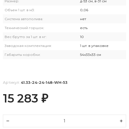
Размер:
д-53 см, в-31 см
Объем 1 шт. в м3:
0,06
Система автополива:
нет
Технический горшок:
есть
Вес брутто за 1 шт. в кг:
10
Заводская комплектация:
1 шт. в упаковке
Габариты коробки:
54х33х33 см
Артикул:
41.33-24-24-148-WH-53
15 283
₽