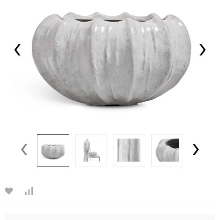
‹
›
‹
›