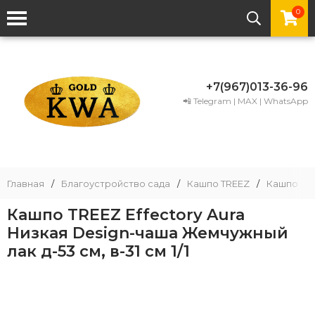
0
+7(967)013-36-96
📲 Telegram | MAX | WhatsApp
Главная
/
Благоустройство сада
/
Кашпо TREEZ
/
Кашпо TRE
Кашпо TREEZ Effectory Aura
Низкая Design-чаша Жемчужный
лак д-53 см, в-31 см 1/1