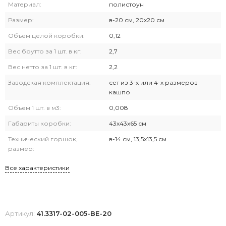
Материал:
полистоун
Размер:
в-20 см, 20х20 см
Объем целой коробки:
0,12
Вес брутто за 1 шт. в кг:
2,7
Вес нетто за 1 шт. в кг:
2,2
Заводская комплектация:
сет из 3-х или 4-х размеров
кашпо
Объем 1 шт. в м3:
0,008
Габариты коробки:
43х43х65 см
Технический горшок,
в-14 см, 13,5х13,5 см
размер:
Все характеристики
Артикул:
41.3317-02-005-BE-20