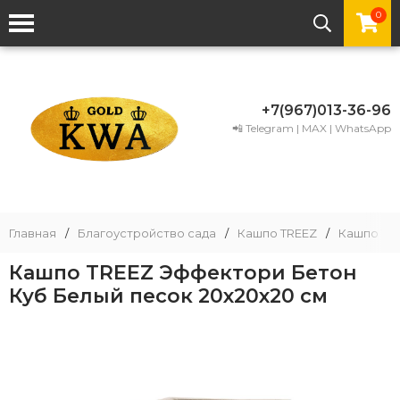
0
+7(967)013-36-96
📲 Telegram | MAX | WhatsApp
Главная
/
Благоустройство сада
/
Кашпо TREEZ
/
Кашпо TRE
Кашпо TREEZ Эффектори Бетон
Куб Белый песок 20х20х20 см