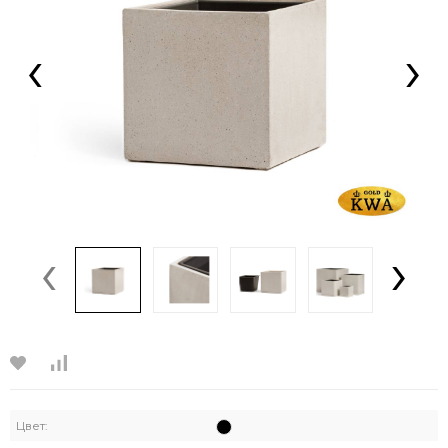
‹
›
‹
›
Цвет: