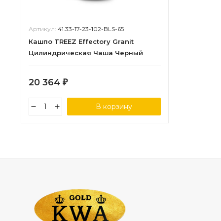
Артикул:
41.33-17-23-102-BLS-65
Кашпо TREEZ Effectory Granit
Цилиндрическая Чаша Черный
песок д-65, в-68 см
20 364
₽
В корзину