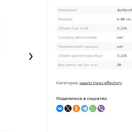
Материал:
фиброб
Размер:
в-68 см,
Объем 1 шт. в м3:
0,226
Система автополива:
нет
›
Технический горшок:
нет
Объем целой коробки:
0,226
Вес нетто за 1 шт. в кг:
28
Категории:
кашпо treez effectory
Поделиться в соцсетях: