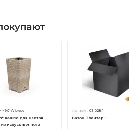
 покупают
H-Y901W biege
Артикул:
03.028.1
о" кашпо для цветов
Вазон Плантер L
 из искусственного