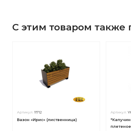
С этим товаром также
Артикул:
11712
Артикул:
Y
Вазон «Ирис» (лиственница)
"Капучин
плетеное