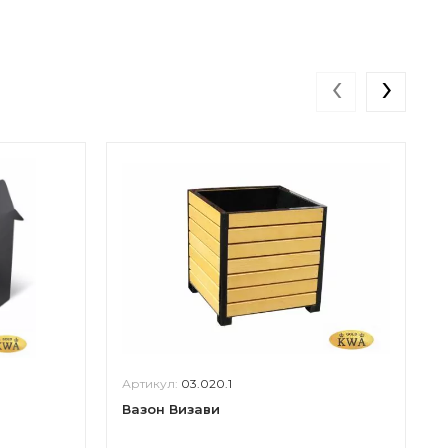
‹
›
Артикул:
03.020.1
Вазон Визави