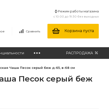
⌚ Режим работы магазина
с 10:00 до 19:30 без выходных
Корзина пуста
ное
Сравнить
нциальности
РАСПРОДАЖА
ская Чаша Песок серый беж д-65, в-68 см
Чаша Песок серый беж