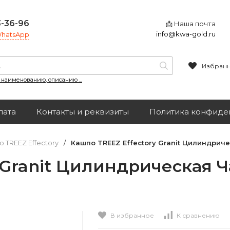
3-36-96
📩 Наша почта
info@kwa-gold.ru
 WhatsApp
Избран
, наименованию, описанию ...
лата
Контакты и реквизиты
Политика конфиде
 TREEZ Effectory
/
Кашпо TREEZ Effectory Granit Цилиндриче
 Granit Цилиндрическая 
В избранное
К сравнению