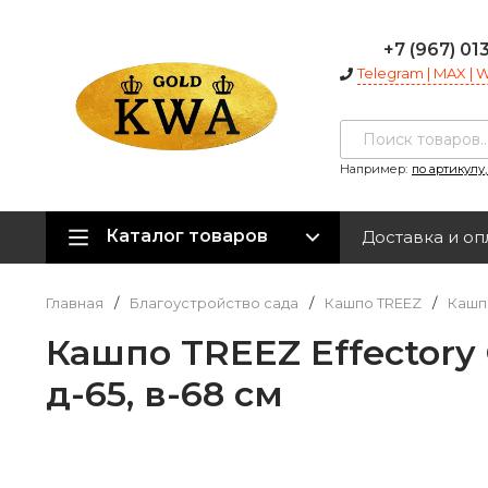
+7 (967) 01
Telegram | MAX |
Например:
по артикулу
Каталог товаров
Доставка и оп
Главная
/
Благоустройство сада
/
Кашпо TREEZ
/
Кашпо
Кашпо TREEZ Effectory
д-65, в-68 см