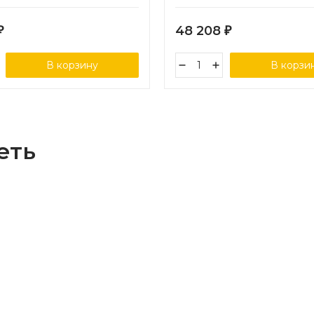
 цвет бежевый
48 208
₽
₽
В корзину
В корзи
еть