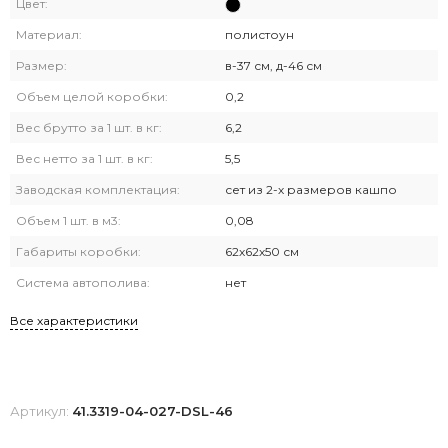
Цвет:
Материал:
полистоун
Размер:
в-37 см, д-46 см
Объем целой коробки:
0,2
Вес брутто за 1 шт. в кг:
6,2
Вес нетто за 1 шт. в кг:
5,5
Заводская комплектация:
сет из 2-х размеров кашпо
Объем 1 шт. в м3:
0,08
Габариты коробки:
62х62х50 см
Система автополива:
нет
Все характеристики
Артикул:
41.3319-04-027-DSL-46