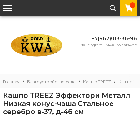
0
+7(967)013-36-96
📲 Telegram | MAX | WhatsApp
Главная
/
Благоустройство сада
/
Кашпо TREEZ
/
Кашпо TRE
Кашпо TREEZ Эффектори Металл
Низкая конус-чаша Стальное
серебро в-37, д-46 см