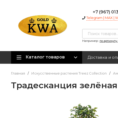
+7 (967) 01
Telegram | MAX |
Например:
по артикулу
Каталог товаров
Доставка и оп
Главная
/
Искусственные растения Treez Collection
/
Ам
Традесканция зелёная 