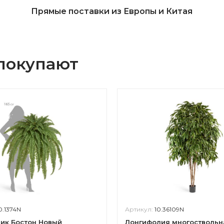
Прямые поставки из Европы и Китая
 покупают
0.1374N
Артикул:
10.36109N
ик Бостон Новый
Лонгифолия многоствольн