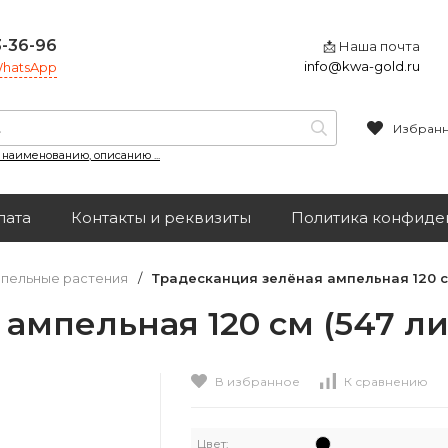
3-36-96
📩 Наша почта
info@kwa-gold.ru
 WhatsApp
Избран
, наименованию, описанию ...
лата
Контакты и реквизиты
Политика конфиде
пельные растения
/
Традесканция зелёная ампельная 120 см
ампельная 120 см (547 ли
В избранное
К сравнению
Цвет: