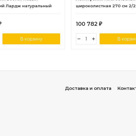
ий Лардж натуральный
широколистная 270 см 2/2
-до 90 см, в-125 см (84
4
100 782
₽
₽
В корзину
В корзи
Доставка и оплата
Контак