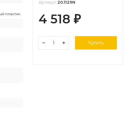
Артикул:
20.1129N
ый пластик
4 518
₽
Купить