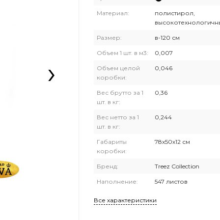
Материал:
полистирол,
высокотехнологичн
Размер:
в-120 см
Объем 1 шт. в м3:
0,007
›
Объем целой
0,046
коробки:
Вес брутто за 1
0,36
шт. в кг:
Вес нетто за 1
0,244
шт. в кг:
Габариты
78х50х12 см
коробки:
Бренд:
Treez Collection
Наполнение:
547 листов
Все характеристики