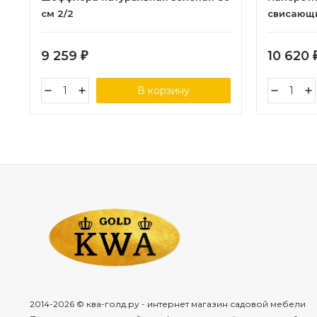
см 2/2
свисающ
зеленый ш
листа) 2/
9 259
10 620
₽
В корзину
2014-2026 © ква-голд.ру - интернет магазин садовой мебели