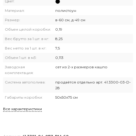
Цвет:
Материал:
полистоун
Размер:
в-60 см, д-49 см
Объем целой коробки:
0,19
Вес брутто за 1 шт. в кг:
8,25
Вес нетто за 1 шт. в кг:
7,5
Объем 1 шт. в м3:
0,113
Заводская
сет из 2-х размеров кашпо
комплектация:
Система автополива:
продаётся отдельно арт. 41.3300-03-D-
28
Габариты коробки:
50х50х75 см
Все характеристики