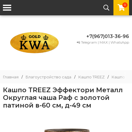
0
+7(967)013-36-96
📲 Telegram | MAX | WhatsApp
Главная
/
Благоустройство сада
/
Кашпо TREEZ
/
Кашпо TRE
Кашпо TREEZ Эффектори Металл
Округлая чаша Раф с золотой
патиной в-60 см, д-49 см