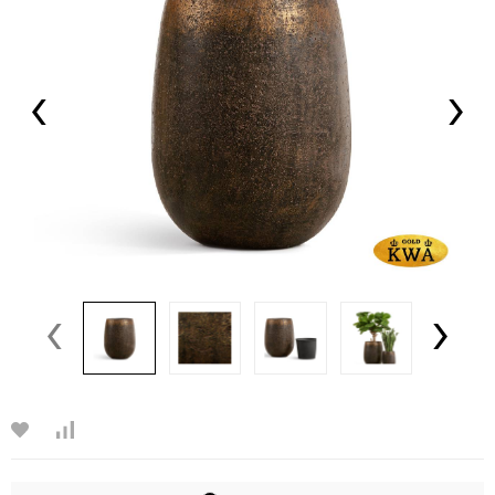
‹
›
‹
›