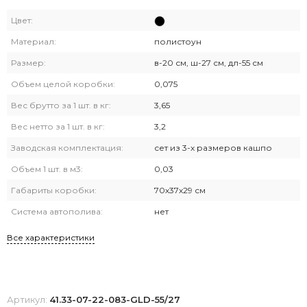
Цвет:
Материал:
полистоун
Размер:
в-20 см, ш-27 см, дл-55 см
Объем целой коробки:
0,075
Вес брутто за 1 шт. в кг:
3,65
Вес нетто за 1 шт. в кг:
3,2
Заводская комплектация:
сет из 3-х размеров кашпо
Объем 1 шт. в м3:
0,03
Габариты коробки:
70х37х29 см
Система автополива:
нет
Все характеристики
Артикул:
41.33-07-22-083-GLD-55/27