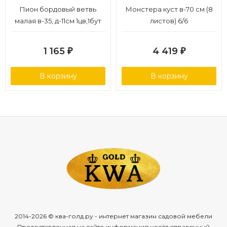
Пион бордовый ветвь
Монстера куст в-70 см (8
малая в-35, д-11см 1цв,1бут
листов) 6/6
12/48
1 165
4 419
₽
₽
В корзину
В корзину
2014-2026 © ква-голд.ру - интернет магазин садовой мебели
Предоставленная на сайте информация несёт справочный