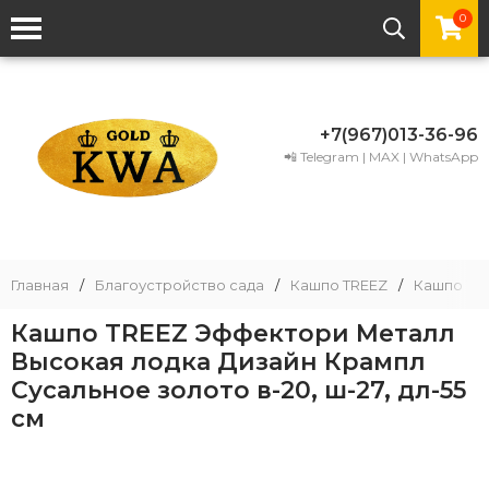
0
+7(967)013-36-96
📲 Telegram | MAX | WhatsApp
Главная
/
Благоустройство сада
/
Кашпо TREEZ
/
Кашпо TRE
Кашпо TREEZ Эффектори Металл
Высокая лодка Дизайн Крампл
Сусальное золото в-20, ш-27, дл-55
см