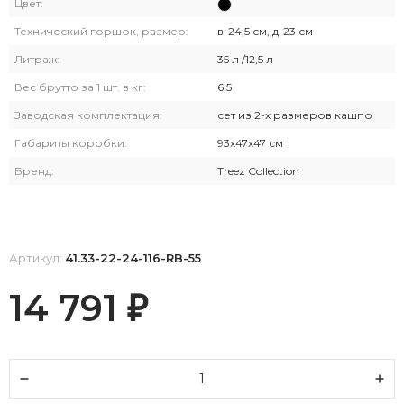
Цвет:
Технический горшок, размер:
в-24,5 см, д-23 см
Литраж:
35 л /12,5 л
Вес брутто за 1 шт. в кг:
6,5
Заводская комплектация:
сет из 2-х размеров кашпо
Габариты коробки:
93х47х47 см
Бренд:
Treez Collection
Артикул:
41.33-22-24-116-RB-55
14 791
₽