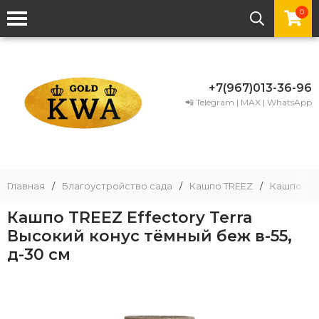
0
+7(967)013-36-96
📲 Telegram | MAX | WhatsApp
Главная
/
Благоустройство сада
/
Кашпо TREEZ
/
Кашпо TRE
Кашпо TREEZ Effectory Terra
Высокий конус тёмный беж в-55,
д-30 см