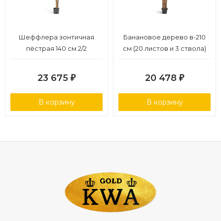
Шеффлера зонтичная
Банановое дерево в-210
пёстрая 140 см 2/2
см (20 листов и 3 ствола)
(Sensitive Botanic) 1/1
23 675
20 478
₽
₽
В корзину
В корзину