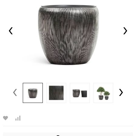
‹
›
‹
›