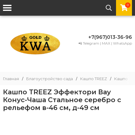
0
+7(967)013-36-96
📲 Telegram | MAX | WhatsApp
Главная
/
Благоустройство сада
/
Кашпо TREEZ
/
Кашпо TRE
Кашпо TREEZ Эффектори Вау
Конус-Чаша Стальное серебро с
рельефом в-46 см, д-49 см