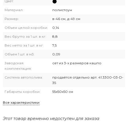
Цвет:
Материал:
полистоун
Размер:
в-46 см, д-49 см
Объем целой коробки:
0,14
Вес брутто за 1 шт. в кг:
8,8
Вес нетто за 1 шт. в кг:
7,5
Объем 1 шт. в м3:
0,09
Заводская
сет из 3-х размеров кашпо
комплектация:
Система автополива:
продаётся отдельно арт. 41.3300-03-D-
35
Габариты коробки:
55х50х50 см
Все характеристики
Этот товар временно недоступен для заказа