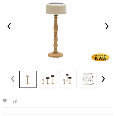
‹
›
‹
›