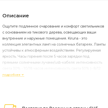
Описание
Ощутите подлинное очарование и комфорт светильников
с основанием из тикового дерева, освещающих ваши
внутренние и наружные помещения. Kiruna - это
коллекция элегантных ламп на солнечных батареях. Лампы
устойчивы к атмосферным воздействиям. Регулируемая
яркость. Часы горения после 5 часов зарядки под
прямыми солнечными лучами/usb-кабеля: интенсивность
света 30% - 10/18 часов интенсивность света 50% |- 8/12
часов интенсивность света 100% - 5/7 часов Литиевая
подробнее
батарея мощностью 100 люмен / 3,7 В | 2200 мА