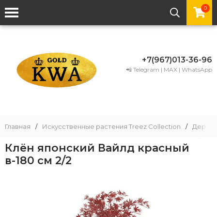
0
+7(967)013-36-96
📲 Telegram | MAX | WhatsApp
Главная
/
Искусственные растения Treez Collection
/
Деревь
Клён японский Вайлд красный
в-180 см 2/2