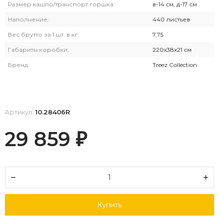
Размер кашпо/транспорт.горшка:
в-14 см, д-17 см
Наполнение:
440 листьев
Вес брутто за 1 шт. в кг:
7,75
Габариты коробки:
220х38х21 см
Бренд:
Treez Collection
Артикул:
10.28406R
29 859
₽
Купить