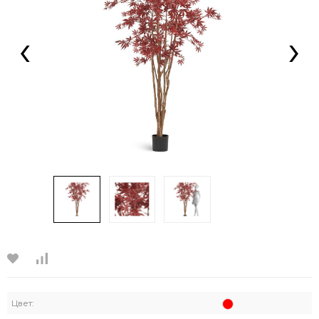
‹
›
Цвет: