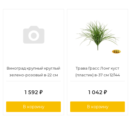
Виноград крупный круглый
Трава Грасс Лонг куст
зелено-розовый в-22 см
(пластик) в-37 см 12/144
6/48
1 592
1 042
₽
₽
В корзину
В корзину