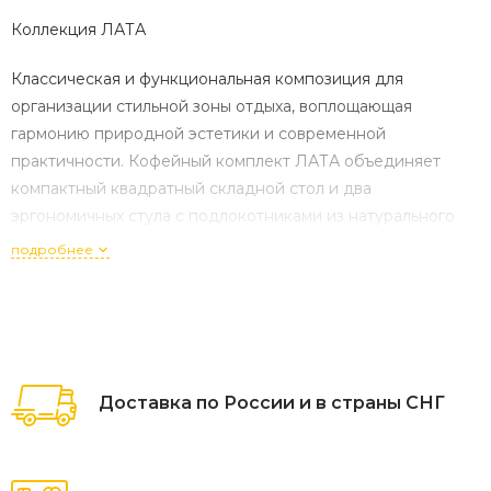
Коллекция ЛАТА
Классическая и функциональная композиция для
организации стильной зоны отдыха, воплощающая
гармонию природной эстетики и современной
практичности. Кофейный комплект ЛАТА объединяет
компактный квадратный складной стол и два
эргономичных стула с подлокотниками из натурального
массива акации с металлическим каркасом, создавая
подробнее
идеальное решение для тех, кто ценит функциональность,
долговечность и атмосферу неспешных посиделок с
чашкой чая или кофе на террасе, балконе, в саду или в
кафе.
Доставка по России и в страны СНГ
Характеристики:
Артикул комплекта: 15604 / 15602
Состав набора: Складной кофейный стол (80 x 80 x 74 см),