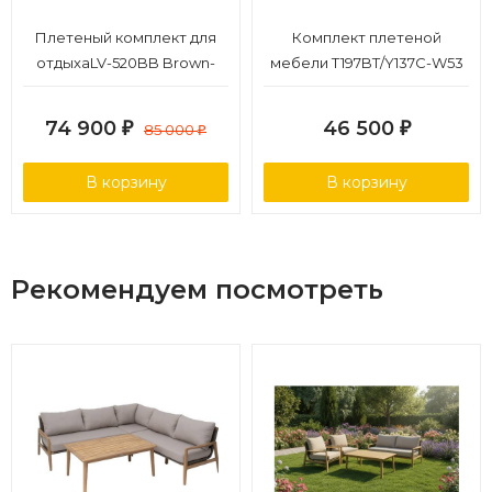
Плетеный комплект для
Комплект плетеной
отдыхаLV-520BB Brown-
мебели T197BT/Y137C-W53
Beige
Brown (4+1)
74 900
46 500
₽
85 000
₽
₽
В корзину
В корзину
Рекомендуем посмотреть