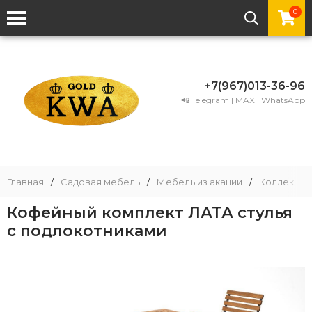
0
+7(967)013-36-96
📲 Telegram | MAX | WhatsApp
Главная
/
Садовая мебель
/
Мебель из акации
/
Коллекции
Кофейный комплект ЛАТА стулья
с подлокотниками