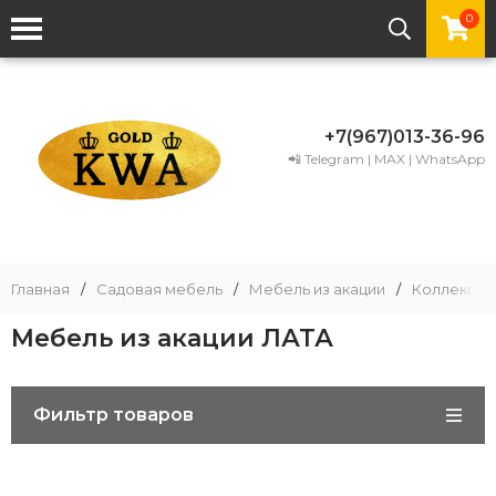
0
+7(967)013-36-96
📲 Telegram | MAX | WhatsApp
Главная
/
Садовая мебель
/
Мебель из акации
/
Коллекции
Мебель из акации ЛАТА
Фильтр товаров