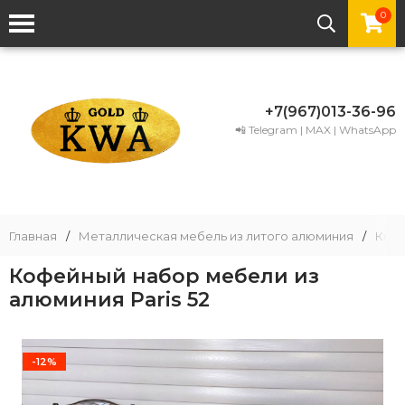
0
+7(967)013-36-96
📲 Telegram | MAX | WhatsApp
Главная
/
Металлическая мебель из литого алюминия
/
Комп
Кофейный набор мебели из
алюминия Paris 52
-12%