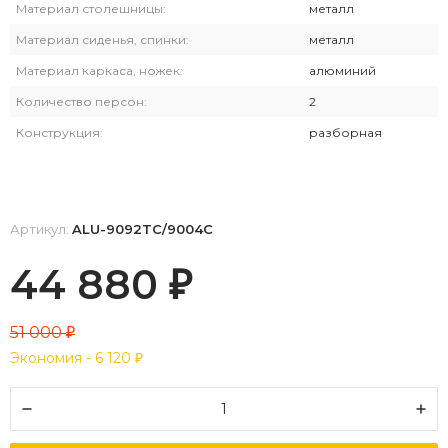
Материал столешницы:
металл
Материал сиденья, спинки:
металл
Материал каркаса, ножек:
алюминий
Количество персон:
2
Конструкция:
разборная
Артикул:
ALU-9092TC/9004С
44 880
₽
51 000
₽
Экономия -
6 120
₽