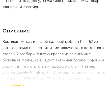
вы попали по адресу, в Kwa-Gold порядка 4 500 товаров
для дачи и квартиры!
Описание
Комплект металлической садовой мебели Paris 52 из
литого алюминия состоит из металлического кофейного
стола и 2 разборных литых кресел из алюминия с
бежевыми подушками. Цвет: античная бронза.Кофейный
столик из литого алюминия52х52х60 см/ 6 кг Размер
упаковки:55x55x7 смВес: 6 кг.Разборное кресло из литого
алюминия – 55*54*80 см/ 7,5 кг ( 2 шткуи в коробке).
подробнее