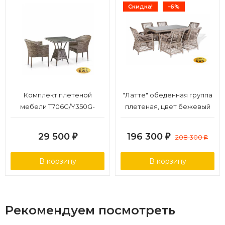
Скидка!
-6%
Комплект плетеной
"Латте" обеденная группа
мебели T706G/Y350G-
плетеная, цвет бежевый
W1289 2Pcs Pale
29 500
196 300
₽
₽
208 300
₽
В корзину
В корзину
Рекомендуем посмотреть