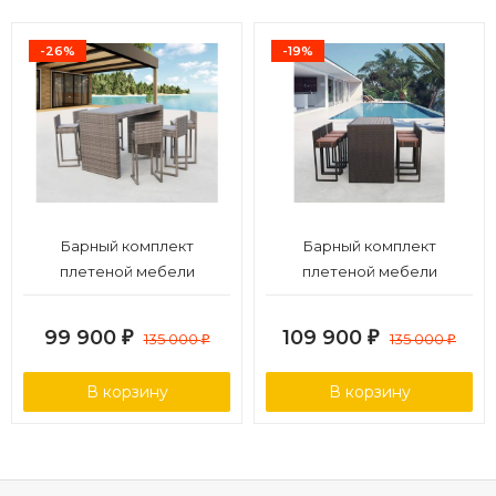
-26%
-19%
Барный комплект
Барный комплект
плетеной мебели
плетеной мебели
T390GD/Y390G-W78_6Pcs
T390AD/Y390A-W63_6Pcs
Grey
Brown
99 900
109 900
₽
135 000
₽
135 000
₽
₽
В корзину
В корзину