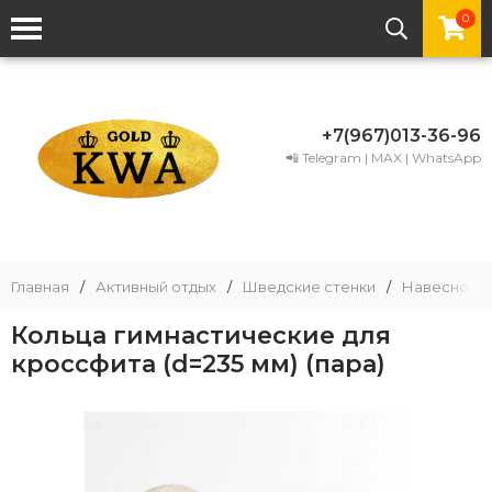
0
+7(967)013-36-96
📲 Telegram | MAX | WhatsApp
Главная
/
Активный отдых
/
Шведские стенки
/
Навесное 
Кольца гимнастические для
кроссфита (d=235 мм) (пара)