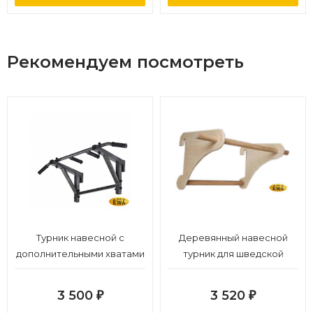
Пряжки пружинные: 2 шт.
Поверхность:
не окрашена, не покрыта лаком
Рекомендуем посмотреть
ХАРАКТЕРИСТИКИ
Длина стропы (мм)
5000
Диаметр (мм)
235
Толщина (мм)
30
Вес (кг)
1,1
Турник навесной c
Деревянный навесной
дополнительными хватами
турник для шведской
для шведской стенки
стенки
3 500
3 520
₽
₽