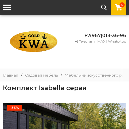
0
+7(967)013-36-96
📲 Telegram | MAX | WhatsApp
Главная
/
Садовая мебель
/
Мебель из искусственного рота
Комплект Isabella серая
-56%