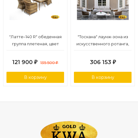
Гарантия и эксплуатация:
Гарантийный срок - 1 год
Эксплуатационный срок - 10 лет
Страна производитель - Китай
"Латте–140 R" обеденная
"Тоскана" лаунж-зона из
группа плетеная, цвет
искусственного ротанга,
соломенный
цвет соломенный (К)
121 900
306 153
₽
135 500
₽
₽
В корзину
В корзину