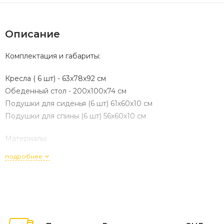
Описание
Комплектация и габариты:
Кресла ( 6 шт) - 63x78x92 см
Обеденный стол - 200х100х74 см
Подушки для сиденья (6 шт) 61х60х10 см
Подушки для спины (6 шт) 56х60х10 см
Материалы:
подробнее
Материал комплекта - искусственный ротанг (ручного
плетения)
Материал каркаса – алюминий, окрашенный порошковым
методом
Материал столешницы - поливуд
Материал чехла на подушки - олефин