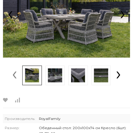
‹
›
‹
›
Производитель:
RoyalFamily
Размер:
Обеденный стол: 200х100х74 см Кресло (6шт):