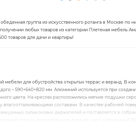
обеденная группа из искусственного ротанга в Москве по низ
 получении любых товаров из категории Плетеная мебель Ама
500 товаров для дачи и квартиры!
й мебели для обустройства открытых террас и веранд. В комп
аждого – 590×640×820 мм. Алюминий используется при созда
ного цвета. На креслах расположились мягкие подушки серог
ку влагоотталкивающими составами. В качестве рабочей пов
вакуумных силиконовых держателей и поставляется в собран
летеный стол из искусственного ротанга, цвет соломенный 16