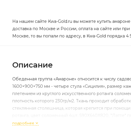
На нашем сайте Kwa-Gold.ru вы можете купить амароне 
доставка по Москве и России, оплата на сайте или при
Москве, то вы попали по адресу, в Kwa-Gold порядка 4 
Описание
Обеденная группа «Амароне» относится к числу садово
1600×900×750 мм - четыре стула «Сицилия», размер к
плетением из круглого искусственного ротанга соломен
плотность которого 230гр/м2. Ткань проходит обработ
стеклянная столешница, которая крепится при помощи 
ротанга, цвет соломенный 4шт. 590Х640Х820, "Латте" п
подробнее