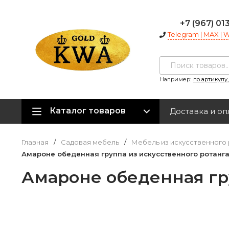
+7 (967) 01
Telegram | MAX |
Например:
по артикулу
Каталог товаров
Доставка и оп
Главная
/
Садовая мебель
/
Мебель из искусственного 
Амароне обеденная группа из искусственного ротанг
Амароне обеденная гр