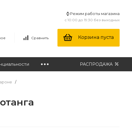
⌚ Режим работы магазина
с 10:00 до 19:30 без выходных
Корзина пуста
ное
Сравнить
нциальности
РАСПРОДАЖА
ароне
/
отанга