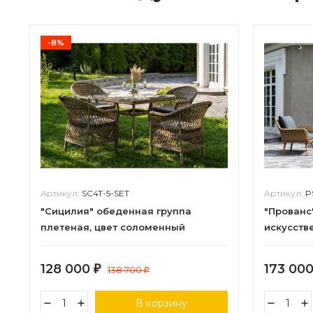
-8%
Артикул:
SC4T-5-SET
Артикул:
P
"Сицилия" обеденная группа
"Прованс
плетеная, цвет соломенный
искусстве
соломен
128 000
173 00
₽
138 700
₽
В корзину