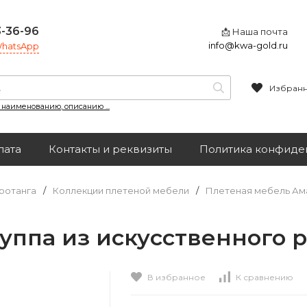
3-36-96
📩 Наша почта
info@kwa-gold.ru
 WhatsApp
Избран
, наименованию, описанию ...
лата
Контакты и реквизиты
Политика конфиде
ротанга
/
Коллекции плетеной мебели
/
Плетеная мебель Ам
а
уппа из искусственного р
В избранное
К сравнению