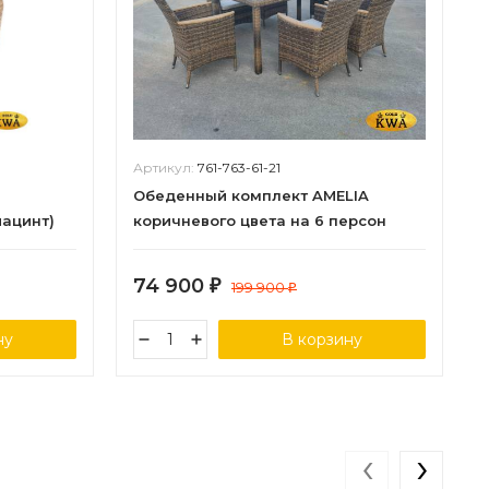
Артикул:
761-763-61-21
Обеденный комплект AMELIA
иацинт)
коричневого цвета на 6 персон
енный
74 900
₽
199 900
₽
ну
В корзину
‹
›