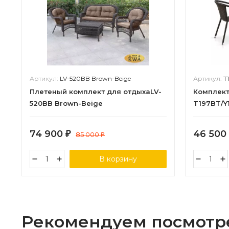
Артикул:
LV-520BB Brown-Beige
Артикул:
T
Плетеный комплект для отдыхаLV-
Комплект
520BB Brown-Beige
T197BT/Y
74 900
46 500
₽
85 000
₽
В корзину
Рекомендуем посмотр