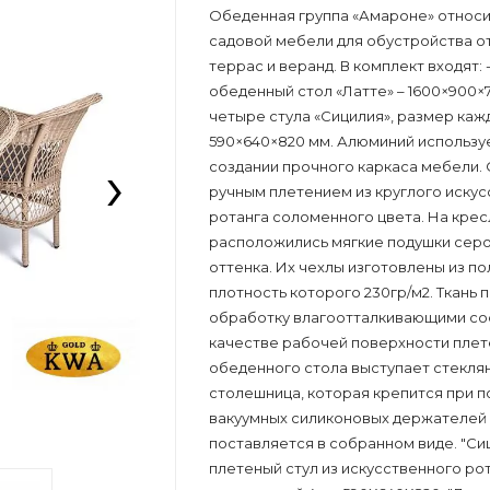
Обеденная группа «Амароне» относи
садовой мебели для обустройства о
террас и веранд. В комплект входят: 
обеденный стол «Латте» – 1600×900×7
четыре стула «Сицилия», размер каж
590×640×820 мм. Алюминий использу
›
создании прочного каркаса мебели
ручным плетением из круглого иску
ротанга соломенного цвета. На крес
расположились мягкие подушки сер
оттенка. Их чехлы изготовлены из по
плотность которого 230гр/м2. Ткань 
обработку влагоотталкивающими сос
качестве рабочей поверхности пле
обеденного стола выступает стекля
столешница, которая крепится при 
вакуумных силиконовых держателей
поставляется в собранном виде. "Си
плетеный стул из искусственного рот