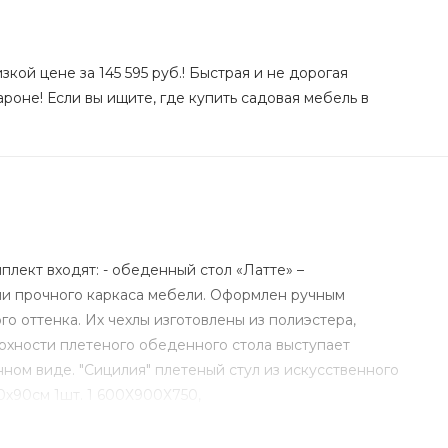
кой цене за 145 595 руб.! Быстрая и не дорогая
роне! Если вы ищите, где купить садовая мебель в
лект входят: - обеденный стол «Латте» –
нии прочного каркаса мебели. Оформлен ручным
о оттенка. Их чехлы изготовлены из полиэстера,
ерхности плетеного обеденного стола выступает
ном виде. "Сицилия" плетеный стул из искусственного
0х90см 1шт. 1 600Х900Х750,