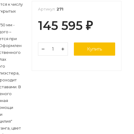
тся к числу
Артикул:
271
ткрытых
-
145 595
₽
50 мм -
дого –
ется при
. Оформлен
Купить
сственного
лах
ого
лиэстера,
проходит
тавами. В
теного
нная
помощи
 и
цилия"
анга, цвет