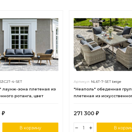
S3C2T-4-SET
Артикул:
NL6T-7-SET beige
" лаунж-зона плетеная из
"Неаполь" обеденная гру
нного ротанга, цвет
плетеная из искусственно
ный
ротанга, цвет бежевый
0
271 300
₽
₽
В корзину
В корзи