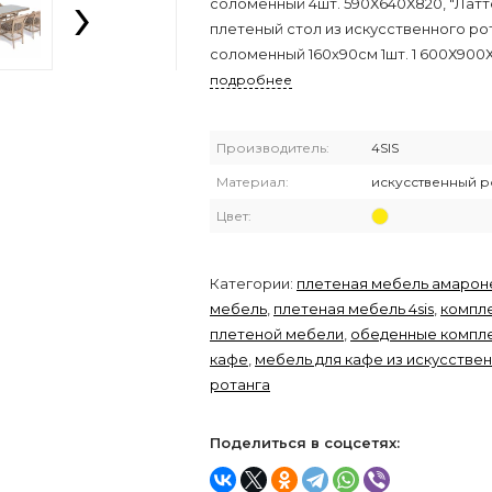
›
соломенный 4шт. 590Х640Х820, "Латт
плетеный стол из искусственного рот
соломенный 160х90см 1шт. 1 600Х900Х
подробнее
Производитель:
4SIS
Материал:
искусственный р
Цвет:
Категории:
плетеная мебель амарон
мебель
,
плетеная мебель 4sis
,
компл
плетеной мебели
,
обеденные компле
кафе
,
мебель для кафе из искусстве
ротанга
Поделиться в соцсетях: