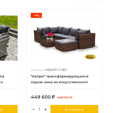
-4%
Артикул:
KS5O1T1-7-SET
ппа
"Капри" трансформирующаяся
го
лаунж-зона из искусственного
ротанга, цвет соломенный
449 600
₽
468 100
₽
ну
В корзину