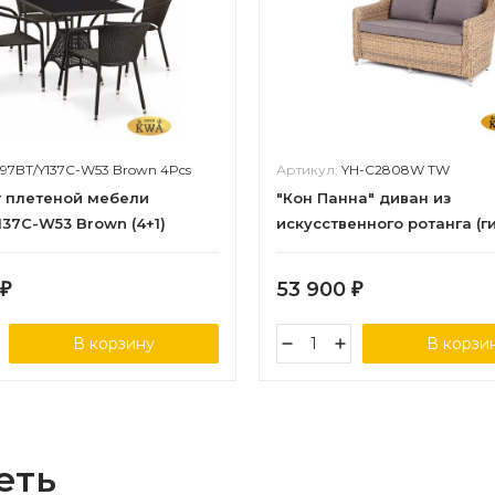
197BT/Y137C-W53 Brown 4Pcs
Артикул:
YH-C2808W TW
 плетеной мебели
"Кон Панна" диван из
137C-W53 Brown (4+1)
искусственного ротанга (г
двухместный, цвет солом
53 900
₽
₽
В корзину
В корзи
еть