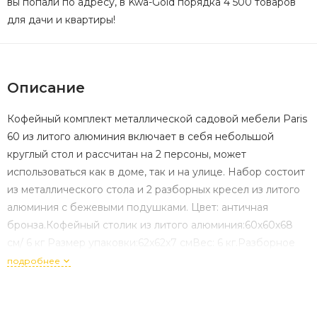
вы попали по адресу, в Kwa-Gold порядка 4 500 товаров
для дачи и квартиры!
Описание
Кофейный комплект металлической садовой мебели Paris
60 из литого алюминия включает в себя небольшой
круглый стол и рассчитан на 2 персоны, может
использоваться как в доме, так и на улице. Набор состоит
из металлического стола и 2 разборных кресел из литого
алюминия с бежевыми подушками. Цвет: античная
бронза.Кофейный столик из литого алюминия:60х60х68
см/ 6 кг Размер упаковки:62x62x7 смВес: 6 кг.Разборное
кресло из литого алюминия – 55*54*80 см/ 7,5 кг ( 2 шткуи в
подробнее
коробке).