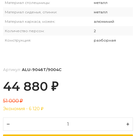
Материал столешницы:
металл
Материал сиденья, спинки:
металл
Материал каркаса, ножек:
алюминий
Количество персон:
2
Конструкция:
разборная
Артикул:
ALU-9046T/9004С
44 880
₽
51 000
₽
Экономия -
6 120
₽