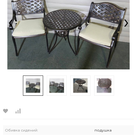
‹
›
Обивка сидений:
подушка