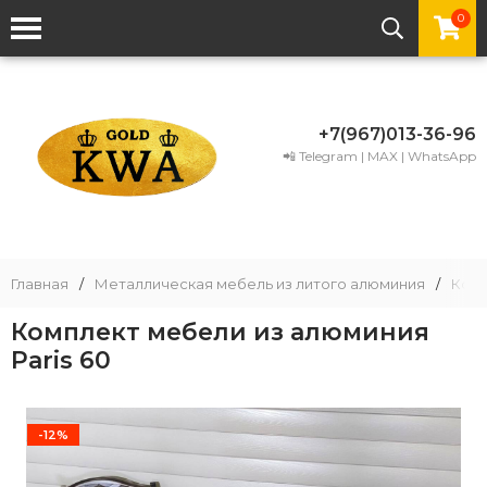
0
+7(967)013-36-96
📲 Telegram | MAX | WhatsApp
Главная
/
Металлическая мебель из литого алюминия
/
Комп
Комплект мебели из алюминия
Paris 60
-12%