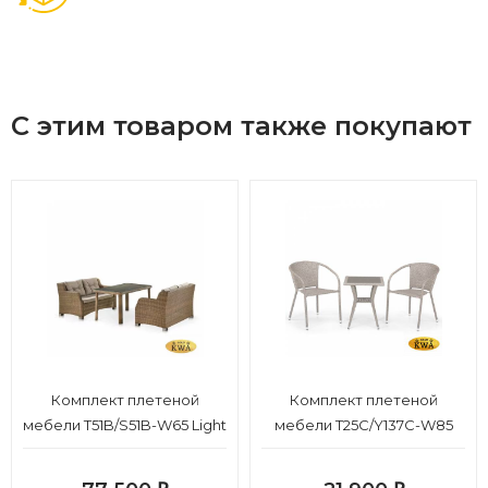
С этим товаром также покупают
Комплект плетеной
Комплект плетеной
мебели T51B/S51B-W65 Light
мебели T25C/Y137C-W85
brown
Latte (2+1)