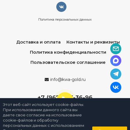
Политика персональных данных
Доставка и оплата
Контакты и реквизиты
Политика конфиденциальности
Пользовательское соглашение
info@kwa-gold.ru
+7 (967) 013-36-96
Этот веб-сайт использует cookie-файлы.
При использовании данного сайта вы
даете свое согласие на использование
cookie-файлов и обработку
персональных данных с использованием
0