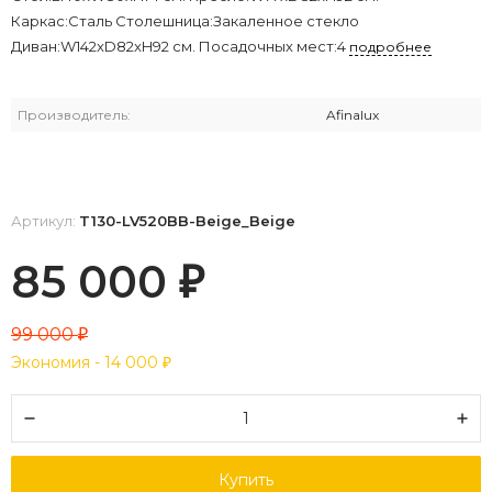
Каркас:Сталь Столешница:Закаленное стекло
Диван:W142xD82xH92 см. Посадочных мест:4
подробнее
Производитель:
Afinalux
Артикул:
T130-LV520BB-Beige_Beige
85 000
₽
99 000
₽
Экономия -
14 000
₽
Купить