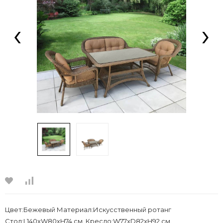
‹
›
Цвет:Бежевый Материал:Искусственный ротанг
Стол:L140xW80хH74 см. Кресло:W77xD82xH92 см.