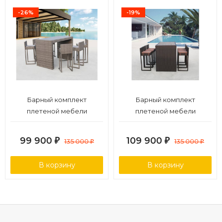
-26%
-19%
Барный комплект
Барный комплект
плетеной мебели
плетеной мебели
T390GD/Y390G-W78_6Pcs
T390AD/Y390A-W63_6Pcs
Grey
Brown
99 900
109 900
₽
135 000
₽
135 000
₽
₽
В корзину
В корзину