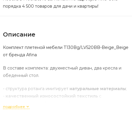
порядка 4 500 товаров для дачи и квартиры!
Описание
Комплект плетеной мебели T130Bg/LV520BB-Beige_Beige
от бренда Afina
В составе комплекта: двухместный диван, два кресла и
обеденный стол.
- структура ротанга имитирует
натуральные материалы
;
-
качественный износостойкий текстиль
с
водоотталкивающей пропиткой;
подробнее
- эргономичная конструкция позволяет
существенно
снизить транспортные расходы
.
Высококачественная лоза из полиротанга бежевого цвета