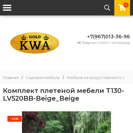
0
+7(967)013-36-96
📲 Telegram | MAX | WhatsApp
Главная
/
Садовая мебель
/
Мебель из искусственного рота
Комплект плетеной мебели T130-
LV520BB-Beige_Beige
-14%