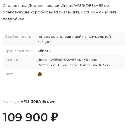
Столешница:Дерево - акация Диван:W185xD83xH85 см.
Упаковка:Две коробки: 148х13х89 (40кг), 176х81х64 см (40кг)
подробнее
Особенности:
теперь со столешницей из натуральной
акации!
Производитель:
Afinalux
Размер:
Диван: W185xD83xH85 см. Кресло:
W72xD83xH85 см. Стол: L145xD85xH68 см.
Цвет:
Артикул:
AFM-308A Brown
109 900
₽