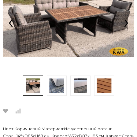
‹
›
Цвет:Коричневый Материал:Искусственный ротанг
Стол:L145xD85xH68 см. Кресло:W72xD83xH85 см. Каркас:Сталь