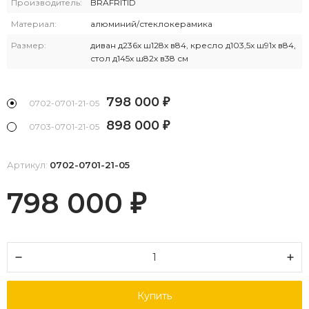
Производитель:
BRAFRITID
Материал:
алюминий/стеклокерамика
Размер:
диван д236х ш128х в84, кресло д103,5х ш91х в84,
стол д145х ш82х в38 см
798 000
₽
0702-0701-21-05
898 000
₽
0703-0701-21-05
Артикул:
0702-0701-21-05
798 000
₽
Купить