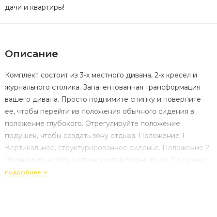
дачи и квартиры!
Описание
Комплект состоит из 3-х местного дивана, 2-х кресел и
журнального столика. Запатентованная трансформация
вашего дивана. Просто поднимите спинку и поверните
ее, чтобы перейти из положения обычного сидения в
положение глубокого. Отрегулируйте положение
подушек, чтобы создать зону отдыха. Положение 1
Вертикальное, структурированное сиденье. Положение 2
Поднимите круглую спинку и переверните ее. Подушки
смещаются вместе с ней, мгновенно создавая более
подробнее
глубокое и удобное сиденье — идеальное для чтения,
непринужденной беседы или кофе у бассейна.
Положение 3 Разложите подушки, потянитесь и