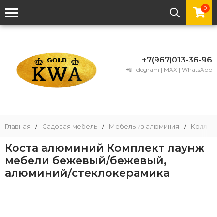
0
+7(967)013-36-96
📲 Telegram | MAX | WhatsApp
Главная
/
Садовая мебель
/
Мебель из алюминия
/
Коллек
Коста алюминий Комплект лаунж
мебели бежевый/бежевый,
алюминий/стеклокерамика