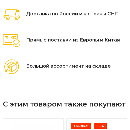
расслабьтесь — идеально подходит для принятия
солнечных ванн, дремоты или неспешного
Доставка по России и в страны СНГ
времяпрепровождения с детьми. Ткань подушек- олефин
с солнцезащитой и водоотталкивающей пропиткой.
Алюминиевый каркас с порошковым напылением.
Прямые поставки из Европы и Китая
Большой ассортимент на складе
С этим товаром также покупают
Скидка!
-6%