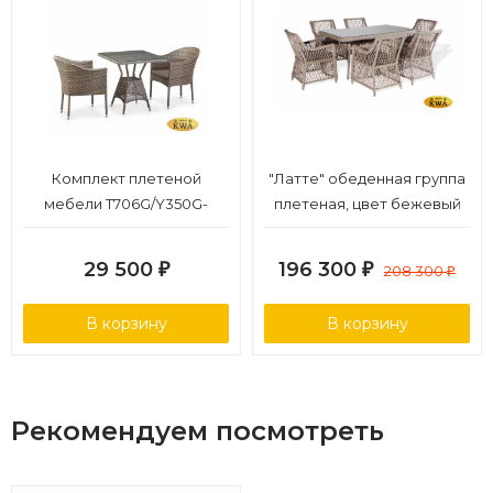
Комплект плетеной
"Латте" обеденная группа
мебели T706G/Y350G-
плетеная, цвет бежевый
W1289 2Pcs Pale
29 500
196 300
₽
₽
208 300
₽
В корзину
В корзину
Рекомендуем посмотреть