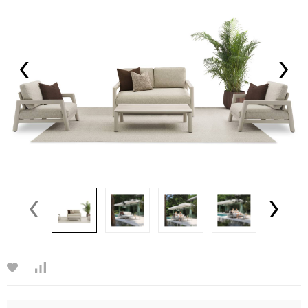
‹
›
‹
›