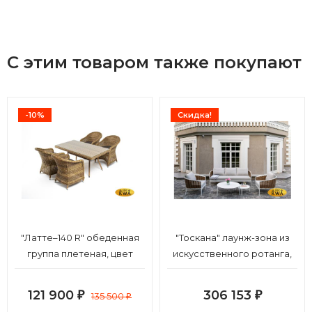
С этим товаром также покупают
-10%
Скидка!
"Латте–140 R" обеденная
"Тоскана" лаунж-зона из
группа плетеная, цвет
искусственного ротанга,
соломенный
цвет соломенный (К)
121 900
306 153
₽
135 500
₽
₽