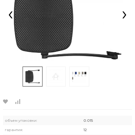
‹
›
объем упаковки:
0.015
гарантия:
12