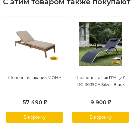
С этим товаром также покупают
Шезлонг из акации МОНА
Шезлонг-лежак ГРАЦИЯ
MC-3039GA Silver-Black
57 490
9 900
₽
₽
В корзину
В корзину