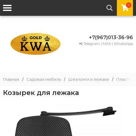
0
+7(967)013-36-96
📲 Telegram | MAX | WhatsApp
Главная
/
Садовая мебель
/
Шезлонги и лежаки
/
Пластико
Козырек для лежака