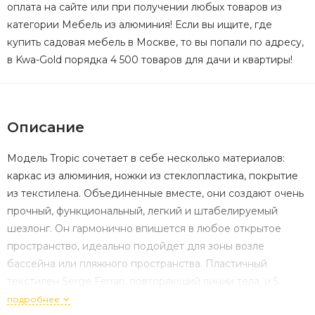
оплата на сайте или при получении любых товаров из
категории Мебель из алюминия! Если вы ищите, где
купить садовая мебель в Москве, то вы попали по адресу,
в Kwa-Gold порядка 4 500 товаров для дачи и квартиры!
Описание
Модель Tropic сочетает в себе несколько материалов:
каркас из алюминия, ножки из стеклопластика, покрытие
из текстилена. Объединенные вместе, они создают очень
прочный, функциональный, легкий и штабелируемый
шезлонг. Он гармонично впишется в любое открытое
пространство, идеально подойдет для зоны возле
бассейна или пляжного пространства. Пластичный
текстилен Sergе Ferrari, повторяющий линии тела, и 5
положений наклона спинки обеспечивают максимальное
подробнее