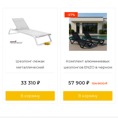
все шезлонги тестируются согласно европейским
стандартам качества. Открыть технические
характеристики.
-57%
Шезлонг-лежак
Комплект алюминиевых
металлический
шезлонгов ENZO в черном
цвете
33 310
57 900
₽
₽
134 900
₽
В корзину
В корзину