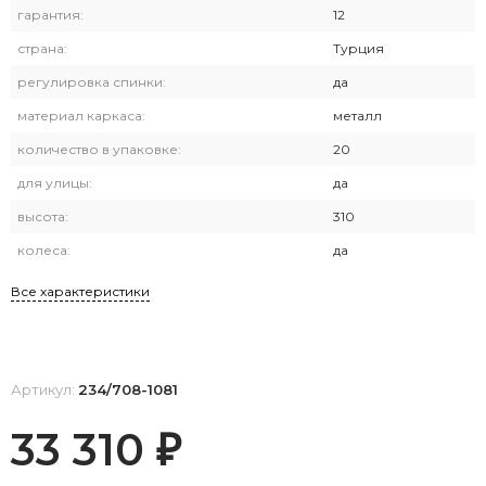
гарантия:
12
страна:
Турция
регулировка спинки:
да
материал каркаса:
металл
количество в упаковке:
20
для улицы:
да
высота:
310
колеса:
да
Все характеристики
Артикул:
234/708-1081
33 310
₽