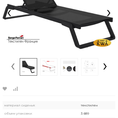
‹
›
‹
›
материал сиденья:
текстилен
объем упаковки:
3.689