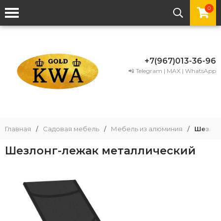
0
+7(967)013-36-96
📲 Telegram | MAX | WhatsApp
Главная
/
Садовая мебель
/
Мебель из алюминия
/
Шезлон
Шезлонг-лежак металлический