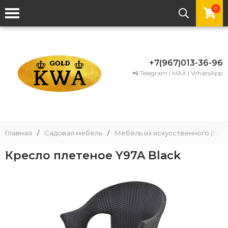
0
+7(967)013-36-96
📲 Telegram | MAX | WhatsApp
Главная
/
Садовая мебель
/
Мебель из искусственного рота
Кресло плетеное Y97A Black