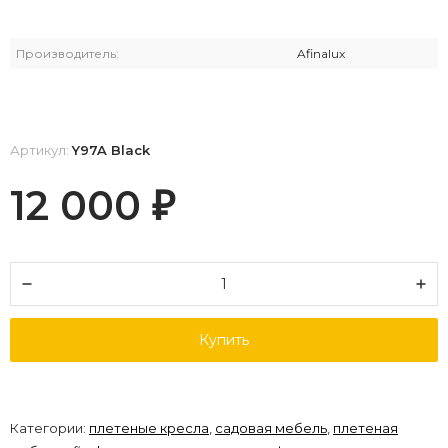
Производитель:
Afinalux
Артикул:
Y97A Black
12 000
₽
Купить
Категории:
плетеные кресла
,
садовая мебель
,
плетеная