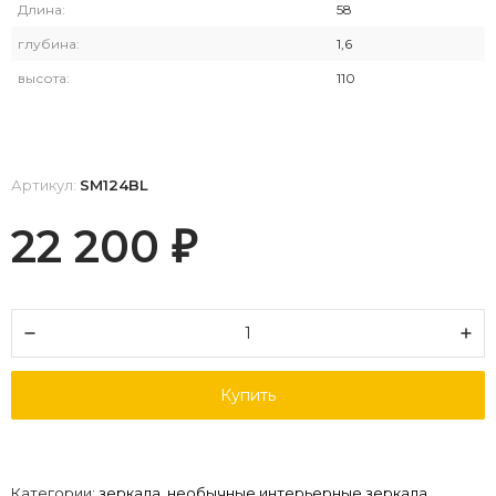
Длина:
58
глубина:
1,6
высота:
110
Артикул:
SM124BL
22 200
₽
Купить
Категории:
зеркала
,
необычные интерьерные зеркала