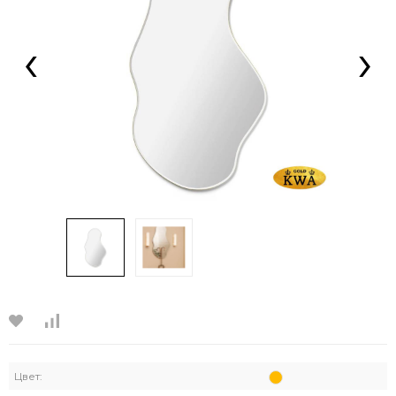
‹
›
Цвет: