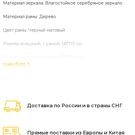
Материал зеркала: Влагостойкое серебряное зеркало
Материал рамы: Дерево
Цвет рамы: Черный матовый
Размер внешний, с рамой: 58*110 см
Размер зеркала без рамы: 57*109 см
подробнее
Вес: --- кг
Назначение: Для ванной комнаты
Для гостиной
Доставка по России и в страны СНГ
Для прихожей
Для спальни
Прямые поставки из Европы и Китая