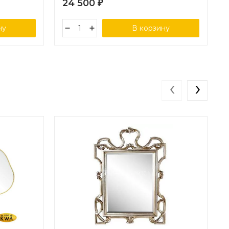
24 500
₽
ну
В корзину
‹
›