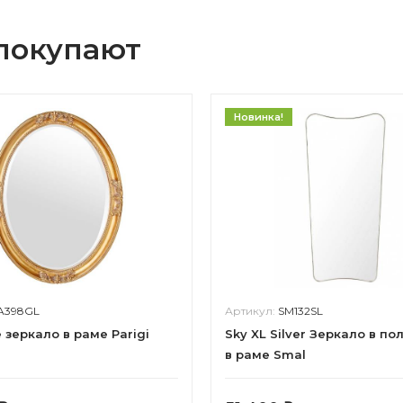
 покупают
Новинка!
A398GL
Артикул:
SM132SL
 зеркало в раме Parigi
Sky XL Silver Зеркало в по
в раме Smal