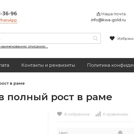
3-36-96
📩 Наша почта
info@kwa-gold.ru
 WhatsApp
Избран
, наименованию, описанию ...
лата
Контакты и реквизиты
Политика конфиде
рост в раме
 в полный рост в раме
В избранное
К сравнению
Цвет: