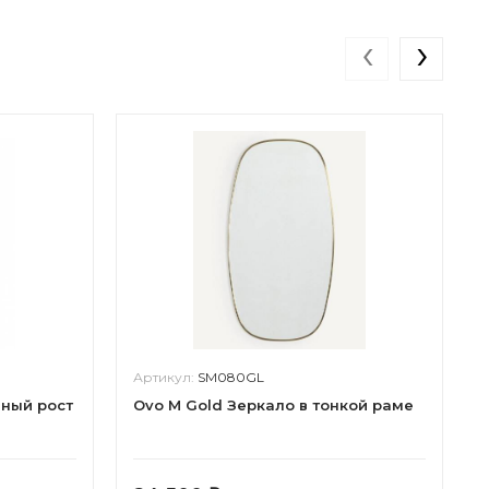
‹
›
Артикул:
SM080GL
лный рост
Ovo M Gold Зеркало в тонкой раме