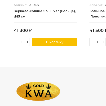
Артикул:
FA045SL
Артикул:
F
Зеркало-солнце Sol Silver (Солнце),
Большое 
d85 см
(Престиж),
41 300
41 500
₽
В корзину