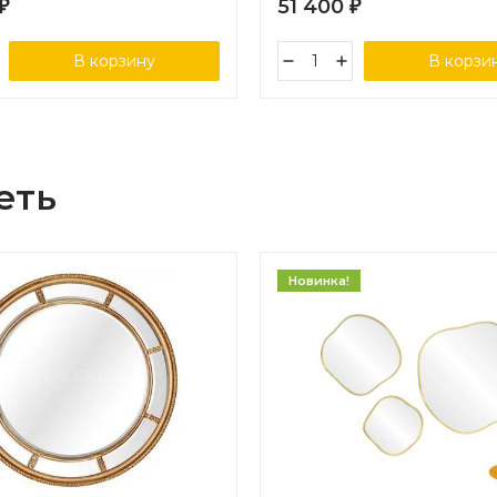
51 400
₽
₽
В корзину
В корзи
еть
Новинка!