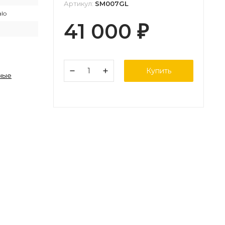
Артикул:
SM007GL
alo
41 000
₽
Купить
ные