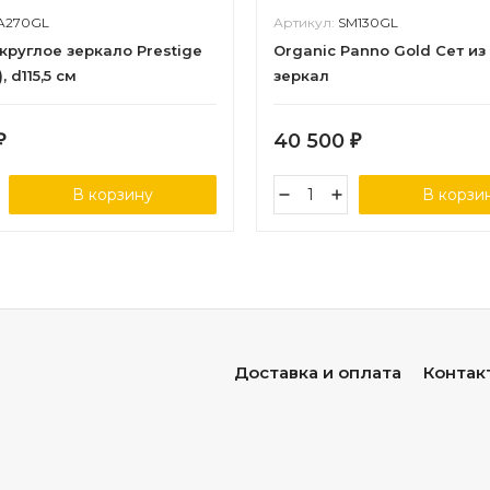
A270GL
Артикул:
SM130GL
круглое зеркало Prestige
Organic Panno Gold Сет из 
 d115,5 см
зеркал
40 500
₽
₽
В корзину
В корзи
Доставка и оплата
Контак