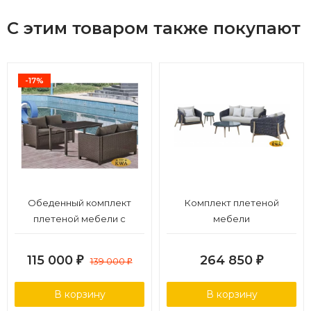
С этим товаром также покупают
-17%
Обеденный комплект
Комплект плетеной
плетеной мебели с
мебели
диванами T256A/S59A-W53
Brown
115 000
264 850
₽
139 000
₽
₽
В корзину
В корзину