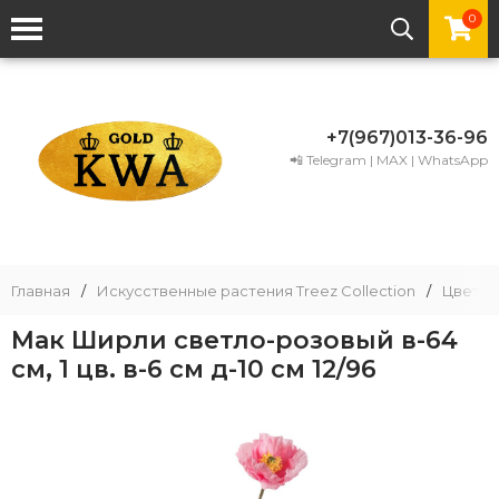
0
+7(967)013-36-96
📲 Telegram | MAX | WhatsApp
Главная
/
Искусственные растения Treez Collection
/
Цветы
Мак Ширли светло-розовый в-64
см, 1 цв. в-6 см д-10 см 12/96