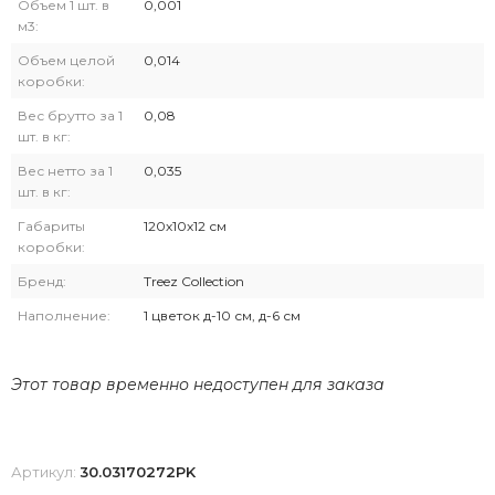
Объем 1 шт. в
0,001
м3:
Объем целой
0,014
коробки:
Вес брутто за 1
0,08
шт. в кг:
Вес нетто за 1
0,035
шт. в кг:
Габариты
120х10х12 см
коробки:
Бренд:
Treez Collection
Наполнение:
1 цветок д-10 см, д-6 см
Этот товар временно недоступен для заказа
Артикул:
30.03170272PK