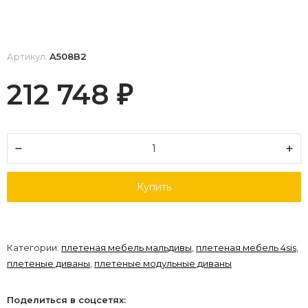
Артикул:
A508B2
212 748
₽
Купить
Категории:
плетеная мебель мальдивы
,
плетеная мебель 4sis
,
плетеные диваны
,
плетеные модульные диваны
Поделиться в соцсетях: