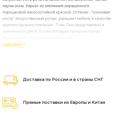
лаунж-зоны. Каркас из алюминия окрашенного
порошковой износостойкой краской. Оттенок - "слоновая
кость". Искусственный ротанг украшает мебель в качестве
круглого ручного плетения - 7 мм. Оно представлено в
соломенном цвете. В комплектации предусмотрены
подушки из полиэстера, пропитанные
влагоотталкивающим составом. Габариты изделия:
подробнее
2000×935×730 мм. ВАЖНО! ПОЖАЛУЙСТА, ОБРАТИТЕ
ВНИМАНИЕ! ДАННЫЙ ТОВАР ПРЕДСТАВЛЕН ДЛЯ
ОЗНАКОМИТЕЛЬНОЙ ДЕМОНСТРАЦИИ! ПРОДАЕТСЯ
ТОЛЬКО В КОМПЛЕКТЕ!
Доставка по России и в страны СНГ
Прямые поставки из Европы и Китая