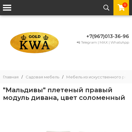
0
+7(967)013-36-96
📲 Telegram | MAX | WhatsApp
Главная
/
Садовая мебель
/
Мебель из искусственного рота
"Мальдивы" плетеный правый
модуль дивана, цвет соломенный