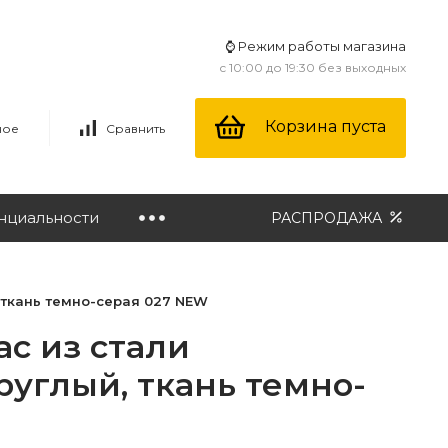
⌚ Режим работы магазина
с 10:00 до 19:30 без выходных
Корзина пуста
ное
Сравнить
нциальности
РАСПРОДАЖА
, ткань темно-серая 027 NEW
ас из стали
руглый, ткань темно-