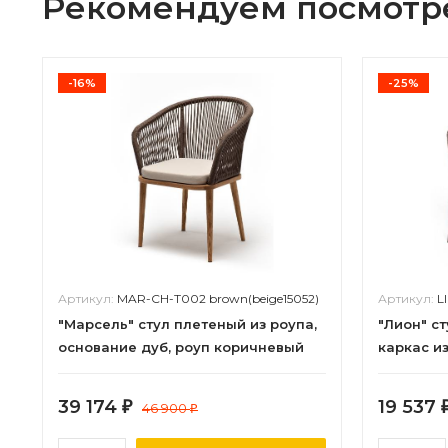
Рекомендуем посмотр
-16%
-25%
Артикул:
MAR-CH-T002 brown(beige15052)
Артикул:
LI
"Марсель" стул плетеный из роупа,
"Лион" ст
основание дуб, роуп коричневый
каркас и
круглый, ткань бежевая 15052
(RAL8016
круглый,
39 174
19 537
₽
46 900
₽