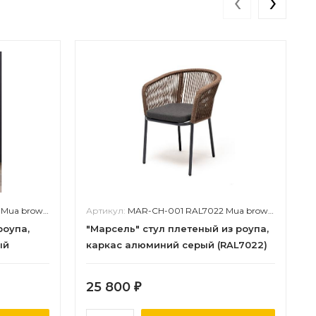
‹
›
wn(D-gray027)
Артикул:
MAR-CH-001 RAL7022 Mua brown(D-gray027)
роупа,
"Марсель" стул плетеный из роупа,
ый
каркас алюминий серый (RAL7022)
чневый
муар, роуп коричневый круглый,
ая 027
ткань темно-серая 027
25 800
₽