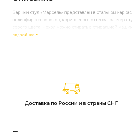
Барный стул «Марсель» представлен в стальном карка
полиэфирных волокон, коричневого оттенка, размер ст
серого цвета. Чехол можно стирать в стиральной маши
подробнее
Доставка по России и в страны СНГ