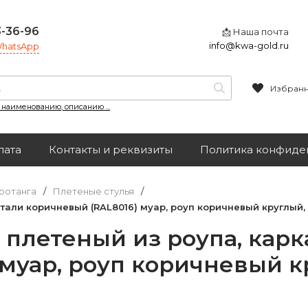
3-36-96
📩 Наша почта
info@kwa-gold.ru
 WhatsApp
Избран
, наименованию, описанию ...
лата
Контакты и реквизиты
Политика конфиде
ротанга
/
Плетеные стулья
/
стали коричневый (RAL8016) муар, роуп коричневый круглый
 плетеный из роупа, карк
муар, роуп коричневый к