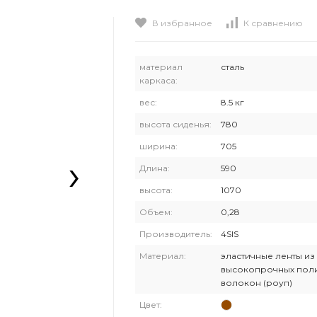
В избранное
К сравнению
материал
сталь
каркаса:
вес:
8.5 кг
высота сиденья:
780
ширина:
705
›
Длина:
590
высота:
1070
Объем:
0,28
Производитель:
4SIS
Материал:
эластичные ленты из
высокопрочных пол
волокон (роуп)
Цвет: