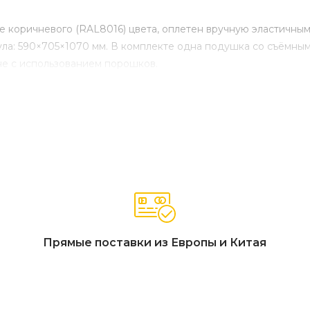
се коричневого (RAL8016) цвета, оплетен вручную эластичны
ула: 590×705×1070 мм. В комплекте одна подушка со съёмны
не с использованием порошков.
Прямые поставки из Европы и Китая