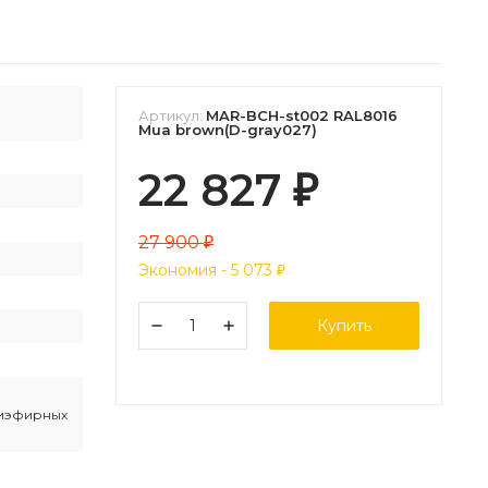
Артикул:
MAR-BCH-st002 RAL8016
Mua brown(D-gray027)
22 827
₽
27 900
₽
Экономия -
5 073
₽
Купить
иэфирных