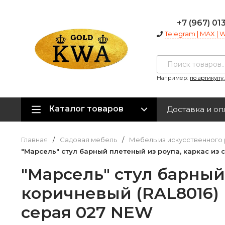
+7 (967) 01
Telegram | MAX |
Например:
по артикулу
Каталог товаров
Доставка и оп
Главная
/
Садовая мебель
/
Мебель из искусственного 
"Марсель" стул барный плетеный из роупа, каркас из 
"Марсель" стул барный
коричневый (RAL8016) 
серая 027 NEW