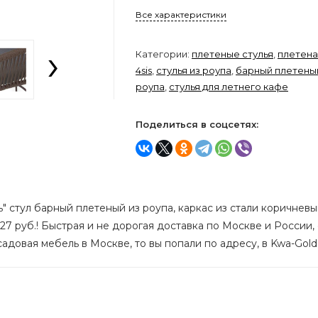
Все характеристики
›
Категории:
плетеные стулья
,
плетена
4sis
,
стулья из роупа
,
барный плетеный
роупа
,
стулья для летнего кафе
Поделиться в соцсетях:
" стул барный плетеный из роупа, каркас из стали коричневы
7 руб.! Быстрая и не дорогая доставка по Москве и России,
садовая мебель в Москве, то вы попали по адресу, в Kwa-Gold