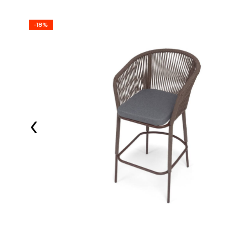
-18%
‹