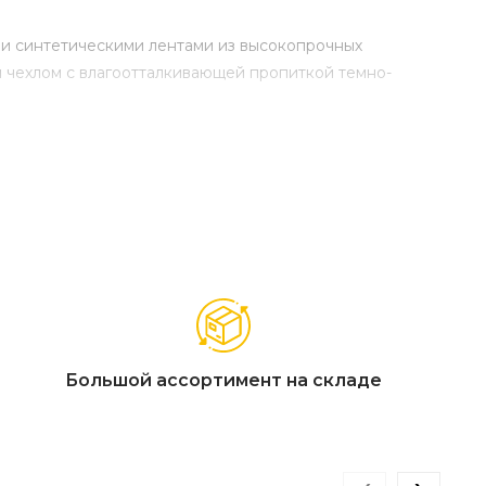
ми синтетическими лентами из высокопрочных
м чехлом с влагоотталкивающей пропиткой темно-
Большой ассортимент на складе