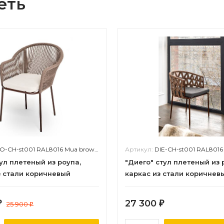
еть
O-CH-st001 RAL8016 Mua brown(beige15052)
Артикул:
DIE-CH-st001 RAL8016 Mua bro
ул плетеный из роупа,
"Диего" стул плетеный из 
з стали коричневый
каркас из стали коричнев
) муар, роуп коричневый
(RAL8016) муар, роуп кори
 ткань бежевая 15052
круглый, ткань темно-сер
27 300
₽
25 900
₽
₽