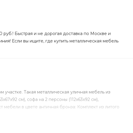
0 руб.! Быстрая и не дорогая доставка по Москве и
ния! Если вы ищите, где купить металлическая мебель
м участке. Такая металлическая уличная мебель из
67х92 см), софа на 2 персоны (112х63х92 см),
ект мебели в цвете античная бронза: Комплект из литого