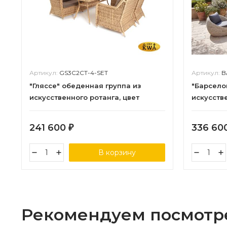
Артикул:
GS3C2СT-4-SET
Артикул:
B
"Гляссе" обеденная группа из
"Барсело
искусственного ротанга, цвет
искусстве
соломенный
бежевый
241 600
336 60
₽
В корзину
Рекомендуем посмотр