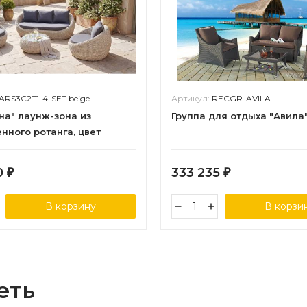
ARS3C2T1-4-SET beige
Артикул:
RECGR-AVILA
на" лаунж-зона из
Группа для отдыха "Авила
нного ротанга, цвет
0
333 235
₽
₽
В корзину
В корзи
еть