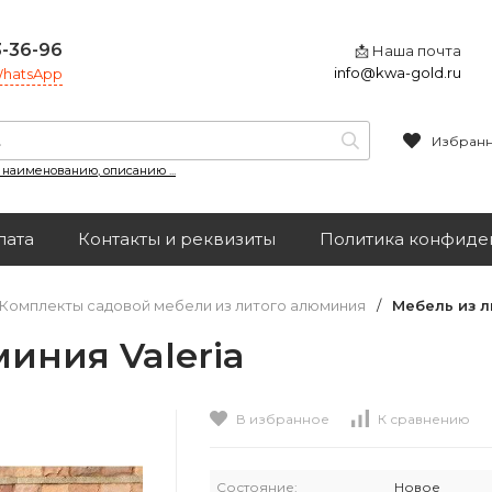
3-36-96
📩 Наша почта
info@kwa-gold.ru
 WhatsApp
Избран
, наименованию, описанию ...
лата
Контакты и реквизиты
Политика конфиде
Комплекты садовой мебели из литого алюминия
/
Мебель из л
иния Valeria
В избранное
К сравнению
Состояние:
Новое