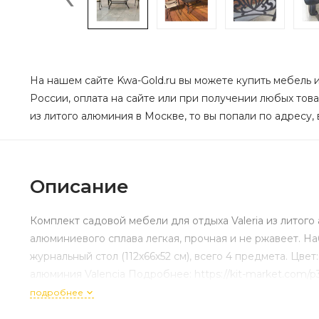
На нашем сайте Kwa-Gold.ru вы можете купить мебель и
России, оплата на сайте или при получении любых тов
из литого алюминия в Москве, то вы попали по адресу, 
Описание
Комплект садовой мебели для отдыха Valeria из литого
алюминиевого сплава легкая, прочная и не ржавеет. Наб
журнальный стол (112х66х52 см), всего 4 предмета. Цве
алюминия Valencia Подробнее: https://kit-market.com/p
подробнее