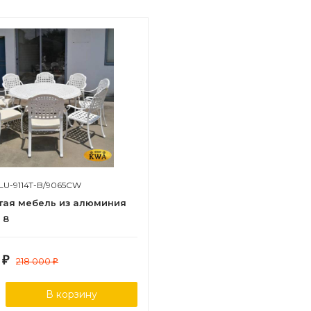
LU-9114T-B/9065CW
тая мебель из алюминия
 8
0
₽
218 000
₽
В корзину