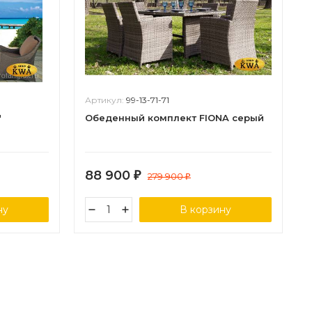
Артикул:
99-13-71-71
"
Обеденный комплект FIONA серый
88 900
₽
279 900
₽
ну
В корзину