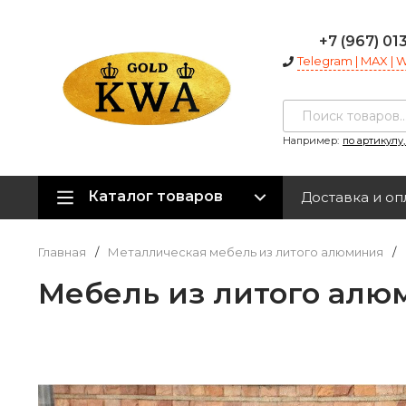
+7 (967) 01
Telegram | MAX |
Например:
по артикулу
Каталог товаров
Доставка и оп
Главная
/
Металлическая мебель из литого алюминия
/
Мебель из литого алюм