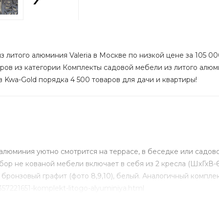
з литого алюминия Valeria в Москве по низкой цене за 105 00
аров из категории Комплекты садовой мебели из литого алюми
в Kwa-Gold порядка 4 500 товаров для дачи и квартиры!
 алюминия уютно смотрится на террасе, в беседке или садово
ор не кованой мебели включает в себя из 2 кресла (ШхГхВ-63х
т: бронзовый графит (фото 8,9,10), белый. Аналогичный компл
357221651-komplekt-litogo-alyuminiya.html