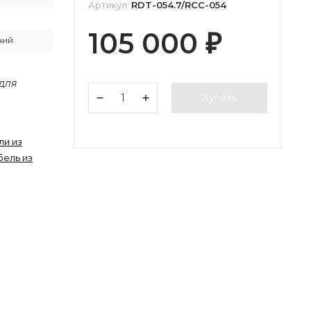
Артикул:
RDT-054.7/RCC-054
105 000
₽
ний
 для
Купить
ли из
бель из