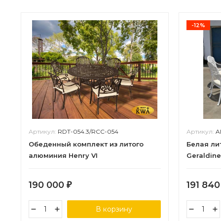
-12%
Артикул:
RDT-054.3/RCC-054
Артикул:
A
Обеденный комплект из литого
Белая ли
алюминия Henry VI
Geraldine
190 000
191 84
₽
В корзину