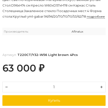
Стол:D96хH74 см Кресло:W60xD57xH78 см Каркас:Сталь
Столешница:Закаленное стекло Посадочных мест:4 Форма
стола:Круглый yml-gabar:96/96/20/70/70/70/53/62/78
подробнее
Производитель:
Afinalux
Артикул:
T220CT/Y32-W56 Light brown 4Pcs
63 000
₽
Купить