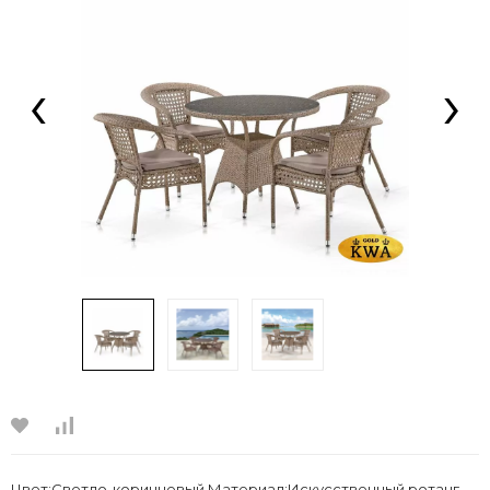
‹
›
Цвет:Светло-коричневый Материал:Искусственный ротанг