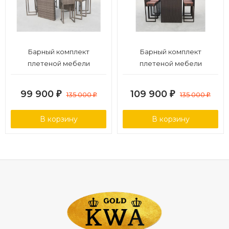
Барный комплект
Барный комплект
плетеной мебели
плетеной мебели
T390GD/Y390G-W78_6Pcs
T390AD/Y390A-W63_6Pcs
Grey
Brown
99 900
109 900
₽
135 000
₽
135 000
₽
₽
В корзину
В корзину