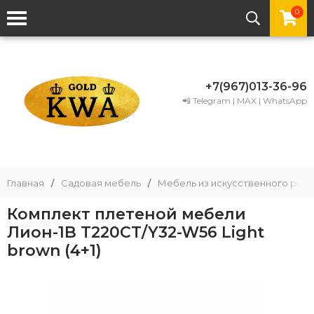
0
+7(967)013-36-96
📲 Telegram | MAX | WhatsApp
Главная
/
Садовая мебель
/
Мебель из искусственного рота
Комплект плетеной мебели
Лион-1B T220CT/Y32-W56 Light
brown (4+1)