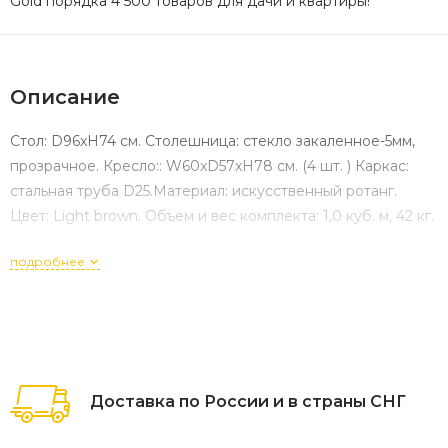
Gold порядка 4 500 товаров для дачи и квартиры!
Описание
Стoл: D96хH74 см. Столешница: стекло закаленное-5мм,
прозрачное. Кресло:: W60xD57xH78 см. (4 шт. ) Каркас:
стальная труба D25.Материал: искусственный ротанг.
Цвет: Light brown. Объем и вес комплекта: 1,0 куб. м, 42 кг.
подробнее
Доставка по России и в страны СНГ