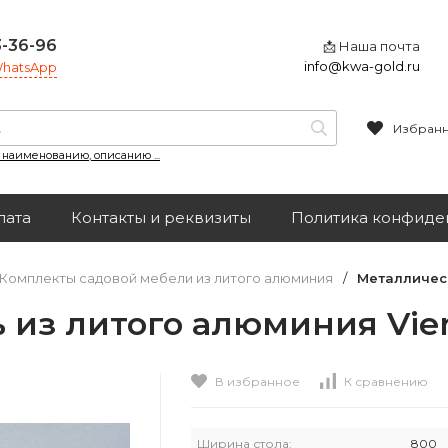
3-36-96
📩 Наша почта
info@kwa-gold.ru
 WhatsApp
Избран
, наименованию, описанию ...
лата
Контакты и реквизиты
Политика конфиде
Комплекты садовой мебели из литого алюминия
/
Металлическ
 из литого алюминия Vie
В избранное
К сравнению
Ширина стола:
800