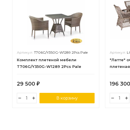
Артикул:
T706G/Y350G-W1289 2Pcs Pale
Артикул:
L
Комплект плетеной мебели
"Латте" 
T706G/Y350G-W1289 2Pcs Pale
плетеная
29 500
196 30
₽
В корзину