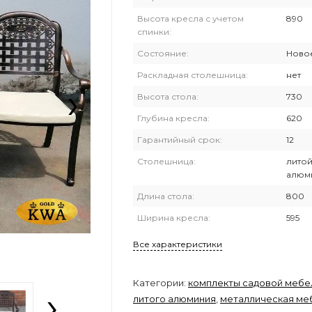
Высота кресла с учетом
890
спинки:
Состояние:
Ново
Раскладная столешница:
нет
›
Высота стола:
730
Глубина кресла:
620
Гарантийный срок:
12
Столешница:
лито
алюм
Длина стола:
800
Ширина кресла:
595
Все характеристики
Категории:
комплекты садовой мебе
›
литого алюминия
,
металлическая ме