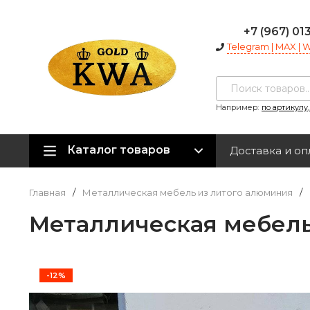
+7 (967) 01
Telegram | MAX |
Например:
по артикулу
Каталог товаров
Доставка и оп
Главная
/
Металлическая мебель из литого алюминия
/
Металлическая мебель
-12%