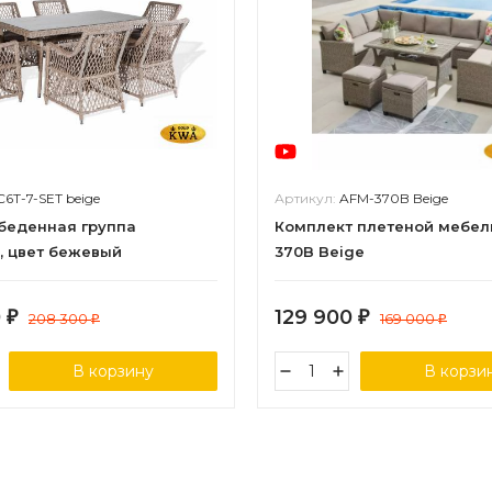
C6T-7-SET beige
Артикул:
AFM-370B Beige
обеденная группа
Комплект плетеной мебел
, цвет бежевый
370B Beige
0
129 900
₽
208 300
₽
169 000
₽
₽
В корзину
В корзи