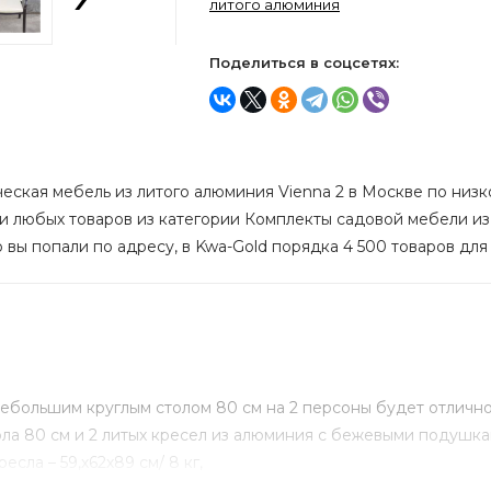
литого алюминия
Поделиться в соцсетях:
еская мебель из литого алюминия Vienna 2 в Москве по низко
ии любых товаров из категории Комплекты садовой мебели из 
 вы попали по адресу, в Kwa-Gold порядка 4 500 товаров для
ебольшим круглым столом 80 см на 2 персоны будет отлично
ола 80 см и 2 литых кресел из алюминия с бежевыми подушка
есла – 59,х62х89 см/ 8 кг,