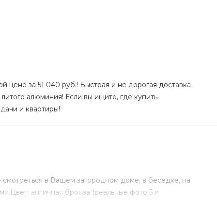
й цене за 51 040 руб.! Быстрая и не дорогая доставка
литого алюминия! Если вы ищите, где купить
 дачи и квартиры!
 смотреться в Вашем загородном доме, в беседке, на
ми.Цвет: античная бронза (реальные фото 5 и