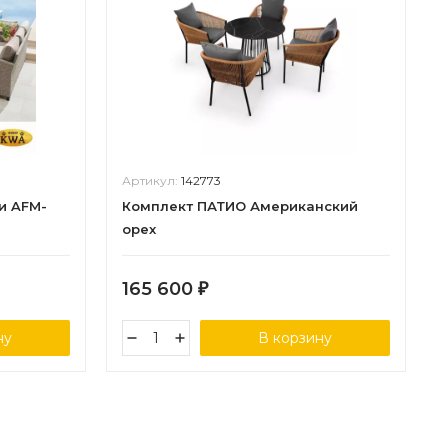
Артикул:
142773
и AFM-
Комплект ПАТИО Американский
орех
165 600
₽
ну
В корзину