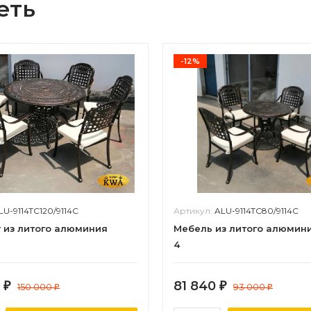
еть
-12%
LU-9114TC120/9114C
Артикул:
ALU-9114TC80/9114C
 из литого алюминия
Мебель из литого алюмини
4
0
81 840
₽
150 000
₽
93 000
₽
₽