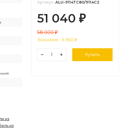
Артикул:
ALU-9114TC80/9114C2
51 040
₽
е
58 000
₽
Экономия -
6 960
₽
Купить
й
иний
ли из
бель из