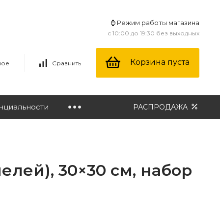
⌚ Режим работы магазина
с 10:00 до 19:30 без выходных
Корзина пуста
ное
Сравнить
нциальности
РАСПРОДАЖА
лей), 30×30 см, набор