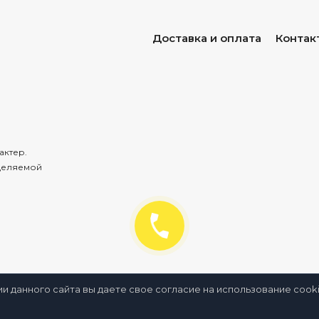
Доставка и оплата
Контак
актер.
деляемой
ии данного сайта вы даете свое согласие на использование coo
нное
Сравнение
Просмотренные