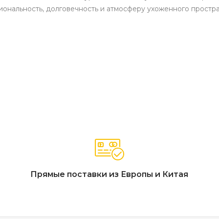
ональность, долговечность и атмосферу ухоженного простран
ва акации на пластиковой основе
ией FSC
 с клик-системой
 тик» для древесины
атуральная текстура акации, замковое соединение для быст
ге, солнцу и перепадам температур, простая замена отдельн
Прямые поставки из Европы и Китая