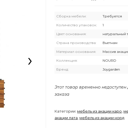
Сборка мебели:
Требуется
Количество упаковок:
1
Цвет основания:
натуральный 
Страна производства:
Вьетнам
›
Материал основания:
Массив акаци
Коллекция:
NOURD
Бренд:
Joygarden
Этот товар временно недоступен
заказа
Категории:
мебель из акации каро
,
ме
акации лата
,
мебель из акации норд