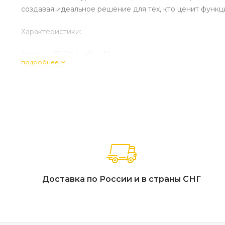
создавая идеальное решение для тех, кто ценит функци
Характеристики:
Артикул: 35414 (набор 10 шт.)
подробнее
Габариты одного модуля (ДхШхВ): 30 x 30 x 3 см
Конструкция модуля: 6 ламелей из натурального масси
Материал ламелей: 100% массив акации с сертификац
Основание: Прочная пластиковая модульная платформа
Тип отделки: Натуральное масло оттенка «натуральный
Особенности конструкции: Современный минимализм, н
покрытий любой формы и площади, устойчивость к вла
Страна производства: Вьетнам.
Гарантийный срок: 18 месяцев.
Доставка по России и в страны СНГ