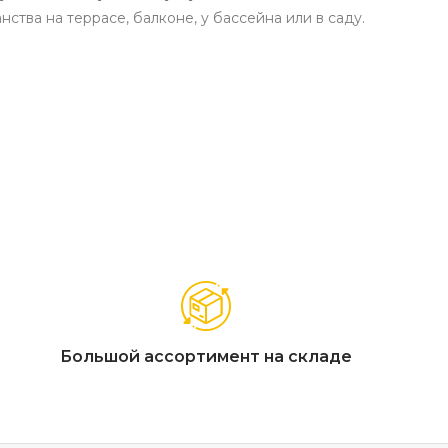
ства на террасе, балконе, у бассейна или в саду.
рой укладки без инструментов, возможность создания
ых элементов при необходимости
Большой ассортимент на складе