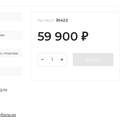
Артикул:
35422
59 900
₽
тик
и, пластик
Купить
 для
бель из