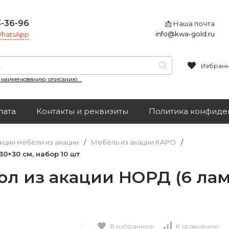
3-36-96
📩 Наша почта
info@kwa-gold.ru
 WhatsApp
Избран
, наименованию, описанию ...
лата
Контакты и реквизиты
Политика конфиде
кции мебели из акации
/
Мебель из акации КАРО
/
0×30 см, набор 10 шт
 из акации НОРД (6 ламе
В избранное
К сравнению