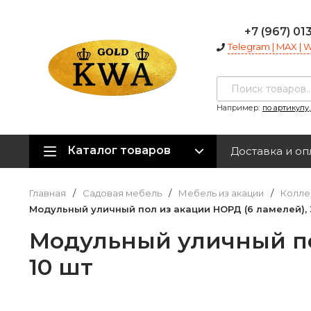
+7 (967) 01
Telegram | MAX |
Например:
по артикулу
Каталог товаров
Доставка и оп
Главная
/
Садовая мебель
/
Мебель из акации
/
Колле
Модульный уличный пол из акации НОРД (6 ламелей), 3
Модульный уличный пол
10 шт