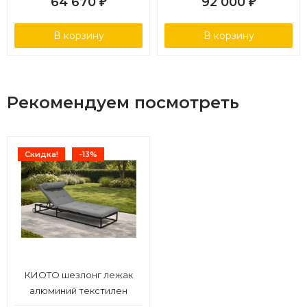
64 670
92 000
₽
₽
В корзину
В корзину
Рекомендуем посмотреть
Скидка!
-13%
КИОТО шезлонг лежак
алюминий текстилен