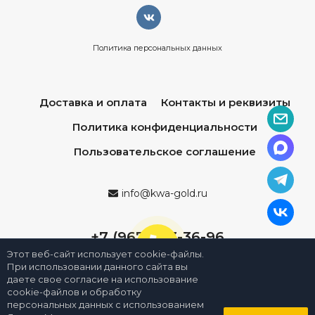
Политика персональных данных
Доставка и оплата
Контакты и реквизиты
Политика конфиденциальности
Пользовательское соглашение
info@kwa-gold.ru
+7 (967) 013-36-96
Этот веб-сайт использует cookie-файлы.
При использовании данного сайта вы
даете свое согласие на использование
cookie-файлов и обработку
персональных данных с использованием
0