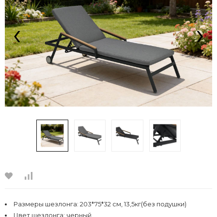
‹
›
Размеры шезлонга: 203*75*32 см, 13,5кг(без подушки)
Цвет шезлонга: черный