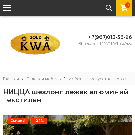
0
+7(967)013-36-96
📲 Telegram | MAX | WhatsApp
Главная
/
Садовая мебель
/
Мебель из искусственного рота
НИЦЦА шезлонг лежак алюминий
текстилен
Скидка!
-24%