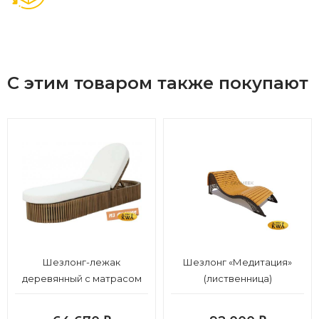
Вид мебели: Шезлонг
С этим товаром также покупают
Шезлонг-лежак
Шезлонг «Медитация»
деревянный с матрасом
(лиственница)
(не для HoReCa)