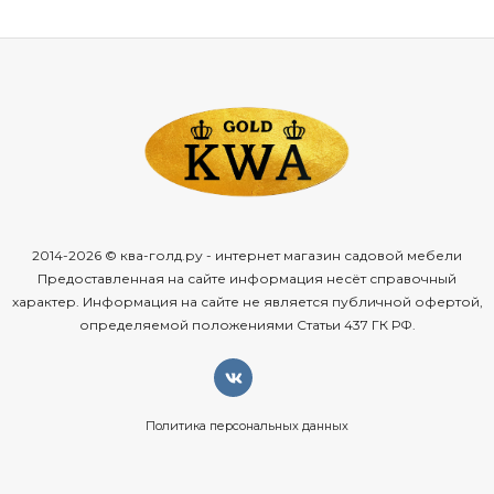
Садовая мебель Besta Fiesta
может быть:
· Бескаркасной. В качестве основы выступают
крепкие опоры из дерева или стали.
· Деревянной. Жесткость и устойчивость
плетеным
стульям
, другим изделиям придают конструкции из этого
материала.
2014-2026 © ква-голд.ру - интернет магазин садовой мебели
· Каркасной. Основа выполнена из стальных прутьев.
Предоставленная на сайте информация несёт справочный
характер. Информация на сайте не является публичной офертой,
определяемой положениями Статьи 437 ГК РФ.
Плетеная
мебель для дачи
обладает рядом
преимуществ:
· незначительный вес, легкость в транспортировке;
Политика персональных данных
· простота в эксплуатации:
плетеный диван
и другие
изделия не требуют особого ухода;