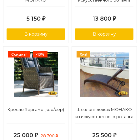
МОНАКО
искусственного ротанга
5 150
13 800
₽
₽
В корзину
В корзину
Скидка!
-13%
Хит!
Кресло Бергамо (кор/сер)
Шезлонг лежак МОНАКО
из искусственного ротанга
темно-коричневый
25 000
25 500
₽
28 700
₽
₽