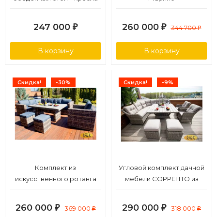
БЕРГАМО (цвет серый)
247 000
260 000
₽
₽
344 700
₽
В корзину
В корзину
Скидка!
-30%
Скидка!
-9%
Комплект из
Угловой комплект дачной
искусственного ротанга
мебели СОРРЕНТО из
Сан-Ремо
плетеного ротанга
260 000
290 000
₽
369 000
₽
318 000
₽
₽