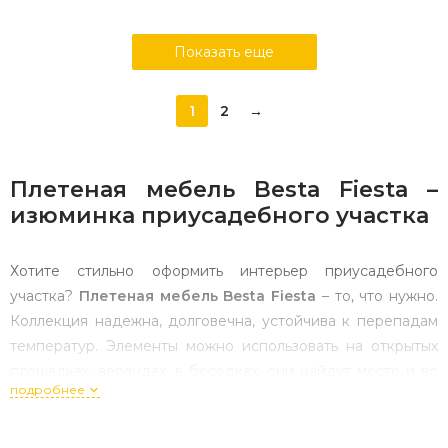
Показать еще
1
2
→
Плетеная мебель Besta Fiesta –
изюминка приусадебного участка
Хотите стильно оформить интерьер приусадебного
участка?
Плетеная мебель
Besta Fiesta
– то, что нужно.
Коллекция надежна, долговечна, устойчива к перепадам
температур. Элементы можно использовать на открытых
площадках, верандах, в беседках, они найдут место и во
подробнее
внутреннем интерьере жилища. Плетеную мебель часто
применяют для обустройства кухонь, зимних садов,
гостиных, спальных комнат.