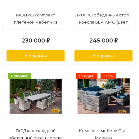
МОНРО комплект
ЛУГАНО обеденный стол +
плетеной мебели из
кресла БЕРГАМО (цвет
ротанга
серый)
230 000
245 000
₽
₽
В корзину
В корзину
Новинка!
Скидка!
-25%
ГАРДА раскладной
Комплект мебели Сан-
обеденный стол + кресла
Марино