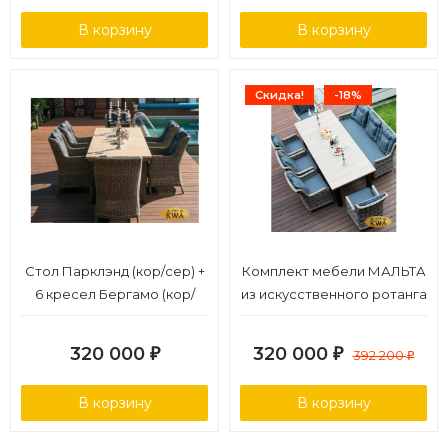
В корзину
В корзину
Скидка!
-18%
Стол Парклэнд (кор/сер) +
Комплект мебели МАЛЬТА
6 кресел Бергамо (кор/
из искусственного ротанга
сер)
320 000
320 000
₽
₽
392 200
₽
В корзину
В корзину