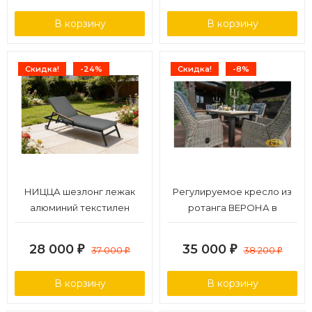
В корзину
В корзину
Скидка!
-24%
Скидка!
-8%
НИЦЦА шезлонг лежак
Регулируемое кресло из
алюминий текстилен
ротанга ВЕРОНА в
комплекте с подушками
28 000
35 000
₽
37 000
₽
38 200
₽
₽
В корзину
В корзину