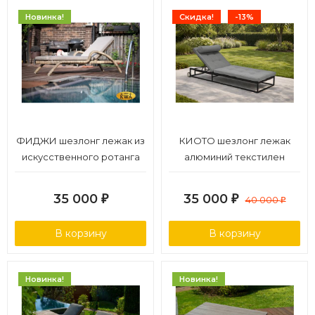
Новинка!
Скидка!
-13%
ФИДЖИ шезлонг лежак из
КИОТО шезлонг лежак
искусственного ротанга
алюминий текстилен
35 000
35 000
₽
₽
40 000
₽
В корзину
В корзину
Новинка!
Новинка!