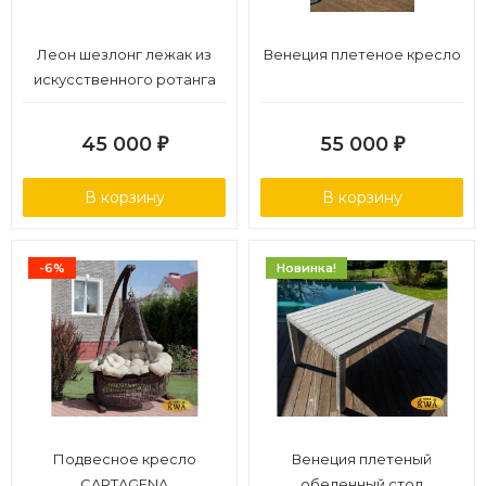
Леон шезлонг лежак из
Венеция плетеное кресло
искусственного ротанга
45 000
55 000
₽
₽
В корзину
В корзину
-6%
Новинка!
Подвесное кресло
Венеция плетеный
CARTAGENA
обеденный стол