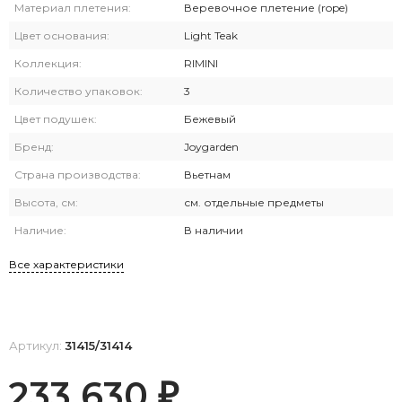
Материал плетения:
Веревочное плетение (rope)
Цвет основания:
Light Teak
Коллекция:
RIMINI
Количество упаковок:
3
Цвет подушек:
Бежевый
Бренд:
Joygarden
Страна производства:
Вьетнам
Высота, см:
см. отдельные предметы
Наличие:
В наличии
Все характеристики
Артикул:
31415/31414
233 630
₽