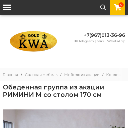
0
+7(967)013-36-96
📲 Telegram | MAX | WhatsApp
Главная
/
Садовая мебель
/
Мебель из акации
/
Коллекции
Обеденная группа из акации
РИМИНИ M со столом 170 см