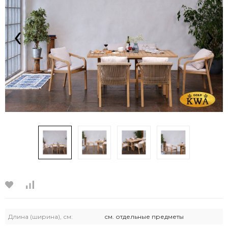
‹
›
Длина (ширина), см:
см. отдельные предметы