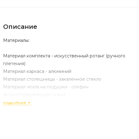
Описание
Материалы:
Материал комплекта - искусственный ротанг (ручного
плетения)
Материал каркаса - алюминий
Материал столешницы - закаленное стекло
Материал чехла на подушки - олефин
(водоотталкивающая ткань)
Материал наполнителя подушек под спину -
подробнее
синтетический пух
Материал наполнителя подушек для сидения -
пенополеуретан
Цвет комплекта - коричневый