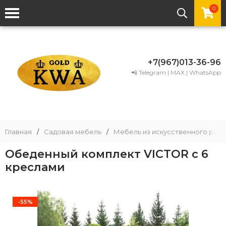
0
+7(967)013-36-96
📲 Telegram | MAX | WhatsApp
Главная
/
Садовая мебель
/
Мебель из искусственного рота
Обеденный комплект VICTOR с 6
креслами
-55%