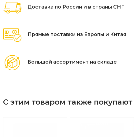
Цвет подушек - Светло-серые
Доставка по России и в страны СНГ
Дополнительная информация:
Количество посадочных мест - 6 человек
Прямые поставки из Европы и Китая
Максимальная нагрузка на посадочное место - 150 кг
Чехлы съемные - да
Температурный режим - от -50?C до +50?C
Категория ротанга - первичная
Большой ассортимент на складе
Гарантия и эксплуатация:
Гарантийный срок - 1 год
Эксплуатационный срок - 5 лет
С этим товаром также покупают
Страна производитель - Китай