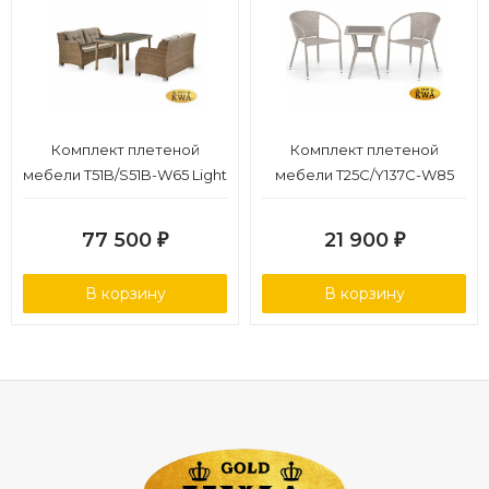
Комплект плетеной
Комплект плетеной
мебели T51B/S51B-W65 Light
мебели T25C/Y137C-W85
brown
Latte (2+1)
77 500
21 900
₽
₽
В корзину
В корзину