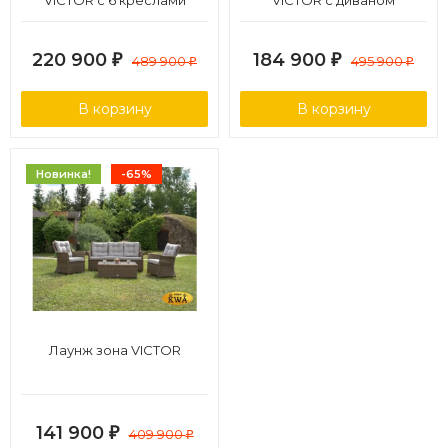
VICTOR с 6 креслами
VICTOR с диваном
220 900
184 900
₽
489 900
₽
495 900
₽
₽
В корзину
В корзину
Новинка!
-65%
Лаунж зона VICTOR
141 900
₽
409 900
₽