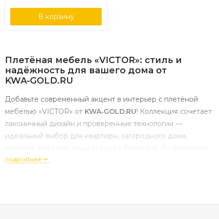
В корзину
Плетёная
мебель
«VICTOR»:
стиль
и
надёжность
для
вашего
дома
от
KWA‑GOLD.RU
Добавьте
современный
акцент
в
интерьер
с
плетёной
мебелью
«VICTOR»
от
KWA‑GOLD.RU
!
Коллекция
сочетает
лаконичный
дизайн
и
проверенные
технологии
—
идеальный
выбор
для
квартиры,
загородного
дома,
террасы,
кафе
или
зоны
отдыха
у
бассейна.
По
вопросам
подробнее
подбора
и
заказа
звоните:
+7
967
013
3696
.
Почему
стоит
выбрать
плетёную
мебель
«VICTOR»?
Коллекция
«VICTOR»
создана
для
тех,
кто
ценит