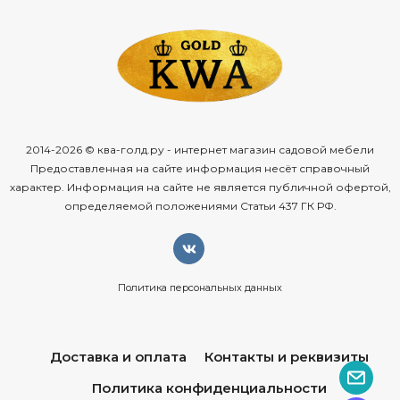
современный
дизайн,
практичность
и
долговечность.
Её
ключевые
преимущества:
точное
плетение
с
геометрическим
узором
— чёткие
линии
подчёркивают
урбанистический
стиль,
а
мастерство
исполнения
гарантирует
долгий
срок
службы;
2014-2026 © ква-голд.ру - интернет магазин садовой мебели
искусственный
ротанг
премиального
качества
—
Предоставленная на сайте информация несёт справочный
материал
устойчив
к
влаге,
перепадам
температур
и
характер. Информация на сайте не является публичной офертой,
определяемой положениями Статьи 437 ГК РФ.
механическим
повреждениям,
сохраняет
эстетичный
вид
долгие
годы;
усиленный
каркас
из
алюминия
и
стали
—
конструкция
сочетает
лёгкость
и
высокую
несущую
Политика персональных данных
способность,
антикоррозийное
покрытие
защищает
от
ржавчины;
Доставка и оплата
Контакты и реквизиты
влагостойкость
— мебель
подходит
для
использования
на
улице:
не
портится
от
дождя,
снега
Политика конфиденциальности